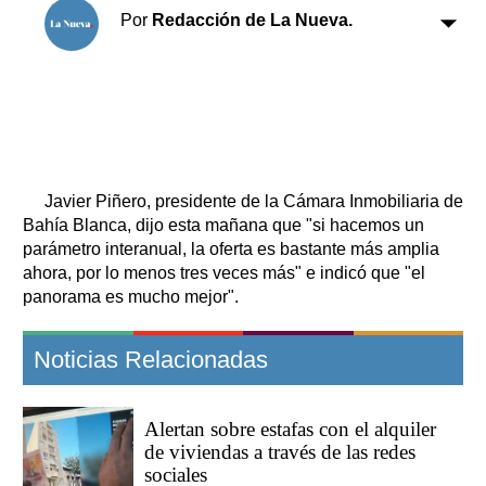
Clasificados
Por
Redacción de La Nueva.
Horóscopo
Suplementos
Farmacias
Servicios
Transportes
Loterías
Datos Útiles
Javier Piñero, presidente de la Cámara Inmobiliaria de
Fúnebres
Bahía Blanca, dijo esta mañana que "si hacemos un
Edictos
parámetro interanual, la oferta es bastante más amplia
ahora, por lo menos tres veces más" e indicó que "el
Teléfonos de urgencia
panorama es mucho mejor".
Noticias Relacionadas
Alertan sobre estafas con el alquiler
de viviendas a través de las redes
sociales