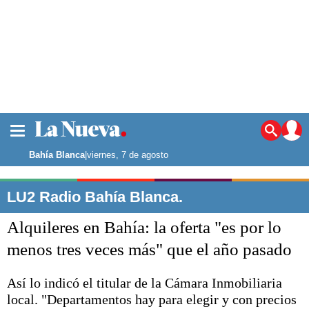
La ciudad
Noticias
Bahía Blanca
|
viernes, 7 de agosto
Punta Alta
La región
LU2 Radio Bahía Blanca.
El país
Alquileres en Bahía: la oferta "es por lo
El mundo
Seguridad
menos tres veces más" que el año pasado
Opinión
Escenario Olímpico
Así lo indicó el titular de la Cámara Inmobiliaria
Deportes
local. "Departamentos hay para elegir y con precios
Liga del Sur