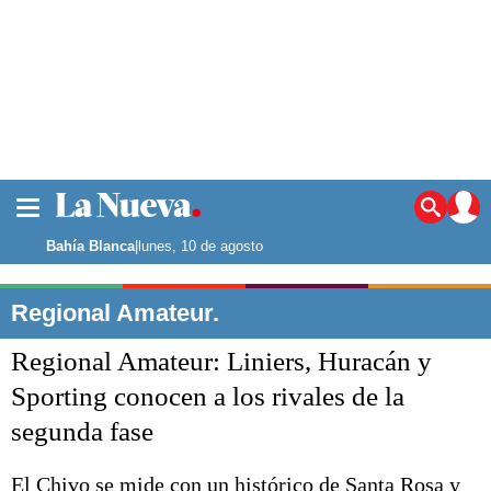
La ciudad
Noticias
Bahía Blanca
|
lunes, 10 de agosto
Punta Alta
La región
Regional Amateur.
El país
Regional Amateur: Liniers, Huracán y
El mundo
Seguridad
Sporting conocen a los rivales de la
Opinión
segunda fase
Escenario Olímpico
Deportes
Liga del Sur
El Chivo se mide con un histórico de Santa Rosa y