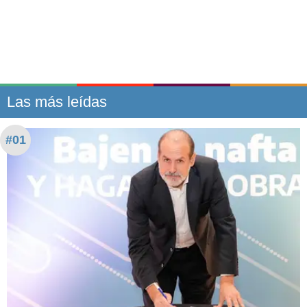
Las más leídas
#01