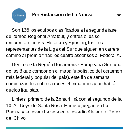
Clasificados
Horóscopo
Por
Redacción de La Nueva.
Suplementos
Farmacias
Servicios
Son 136 los equipos clasificados a la segunda fase
Transportes
del torneo Regional Amateur, y entres ellos se
encuentran Liniers, Huracán y Sporting, los tres
Loterías
representantes de la Liga del Sur que siguen en carrera
Datos Útiles
camino al premio final: los cuatro ascensos al Federal A.
Fúnebres
Dentro de la Región Bonaerense Pampeana Sur (una
Edictos
de las 8 que componen el mapa futbolístico del certamen
Teléfonos de urgencia
más federal y popular del país), este fin de semana
comienzan los dobles cruces eliminatorios y no habrá
duelos liguistas.
Liniers, primero de la Zona 4, irá con el segundo de la
10: All Boys de Santa Rosa. Primero juegan en La
Pampa y la revancha será en el estadio Alejandro Pérez
del Chivo.