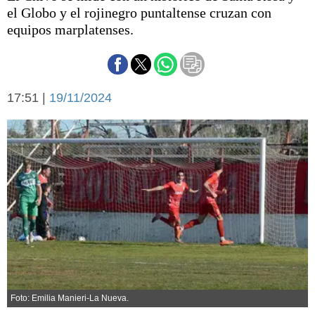
Básquetbol
el Globo y el rojinegro puntaltense cruzan con
Fútbol
equipos marplatenses.
Federal A
Aplausos
Arte y cultura
Cines
17:51 |
19/11/2024
Economía y finanzas
Economía y campo
Con el campo
Espacio empresas
Sociedad
Sociedad y tiempo
libre
Tecnología
Turismo
Salud
Es viral
El tiempo
Cartón Lleno
Fúnebres
Foto: Emilia Manieri-La Nueva.