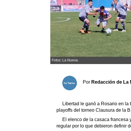
Sociedad y tiempo libre
El tiempo
Cartón Lleno
Fúnebres
Fotos: La Nueva.
Clasificados
Horóscopo
Por
Redacción de La 
Suplementos
Servicios
Libertad le ganó a Rosario en la 
playoffs del torneo Clausura de la B 
El elenco de la casaca francesa y
regular por lo que debieron definir 