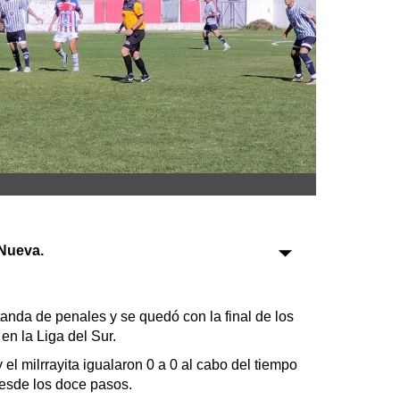
Sociedad
Tecnología
Turismo
Salud
Es viral
Nueva.
Farmacias
Transportes
tanda de penales y se quedó con la final de los
en la Liga del Sur.
Loterías
Datos Útiles
 el milrrayita igualaron 0 a 0 al cabo del tiempo
desde los doce pasos.
Fúnebres