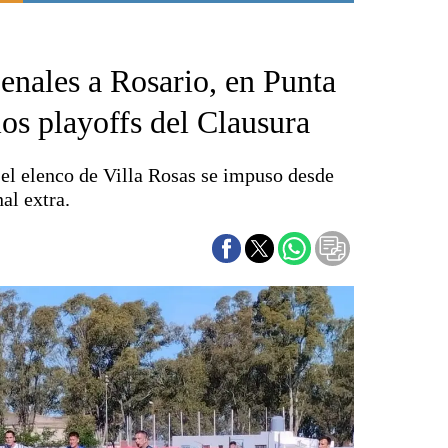
Punta Alta
La región
enales a Rosario, en Punta
El país
El mundo
los playoffs del Clausura
Seguridad
Opinión
, el elenco de Villa Rosas se impuso desde
Escenario Olímpico
al extra.
Liga del Sur
Básquetbol
Fútbol
Federal A
Aplausos
Cines
Economía y finanzas
Con el campo
Espacio empresas