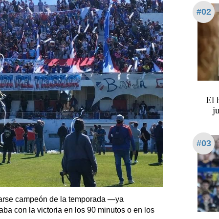
#02
​​​​
j
#03
onarse campeón de la temporada ―ya
ba con la victoria en los 90 minutos o en los