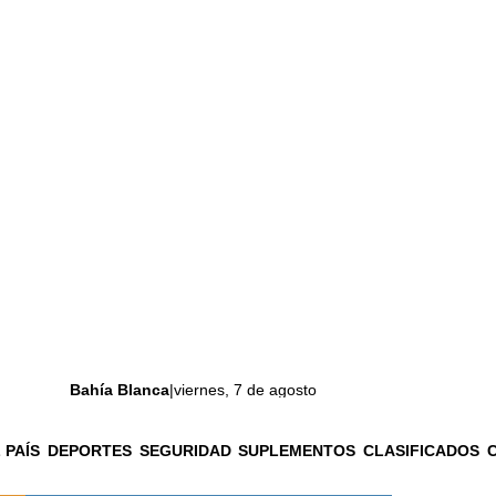
Bahía Blanca
|
viernes, 7 de agosto
 PAÍS
DEPORTES
SEGURIDAD
SUPLEMENTOS
CLASIFICADOS
La ciudad