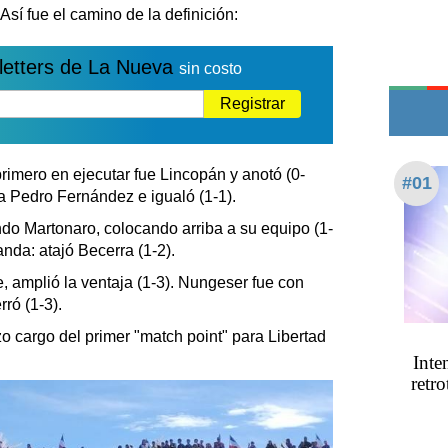
Edictos
. Así fue el camino de la definición:
Teléfonos de urgencia
letters de La Nueva
sin costo
Registrar
imero en ejecutar fue Lincopán y anotó (0-
#01
ía Pedro Fernández e igualó (1-1).
ndo Martonaro, colocando arriba a su equipo (1-
tanda: atajó Becerra (1-2).
e, amplió la ventaja (1-3). Nungeser fue con
rró (1-3).
o cargo del primer "match point" para Libertad
Inte
retro