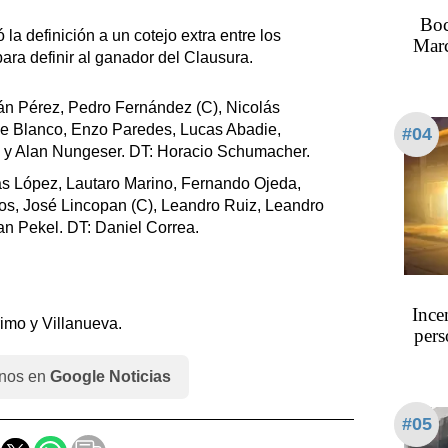
Boc
ó la definición a un cotejo extra entre los
Marc
ara definir al ganador del Clausura.
án Pérez, Pedro Fernández (C), Nicolás
ue Blanco, Enzo Paredes, Lucas Abadie,
#04
 y Alan Nungeser. DT: Horacio Schumacher.
s López, Lautaro Marino, Fernando Ojeda,
nos, José Lincopan (C), Leandro Ruiz, Leandro
ian Pekel. DT: Daniel Correa.
Ince
imo y Villanueva.
pers
nos en
Google Noticias
#05