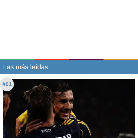
Las más leídas
#01