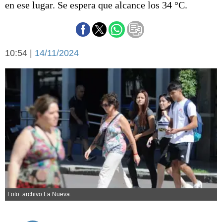
en ese lugar. Se espera que alcance los 34 °C.
Básquetbol
Fútbol
Federal A
Aplausos
Arte y cultura
10:54 |
14/11/2024
Cines
Economía y finanzas
Economía y campo
Con el campo
Espacio empresas
Sociedad
Sociedad y tiempo
libre
Tecnología
Turismo
Salud
Es viral
El tiempo
Foto: archivo La Nueva.
Cartón Lleno
Fúnebres