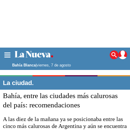
La ciudad
Noticias
Bahía Blanca
|
viernes, 7 de agosto
Punta Alta
La región
La ciudad.
El país
Bahía, entre las ciudades más calurosas
El mundo
Seguridad
del país: recomendaciones
Opinión
Escenario Olímpico
A las diez de la mañana ya se posicionaba entre las
Deportes
cinco más calurosas de Argentina y aún se encuentra
Liga del Sur