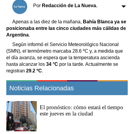
Clasificados
Por
Redacción de La Nueva.
Horóscopo
Suplementos
Apenas a las diez de la mañana,
Bahía Blanca ya se
posicionaba entre las cinco ciudades más cálidas de
Farmacias
Servicios
Argentina
.
Transportes
Según informó el Servicio Meteorológico Nacional
Loterías
(SMN), el termómetro marcaba 28.6 ºC
y, a medida que
Datos Útiles
el día avanza, se espera que la temperatura ascienda
Fúnebres
hasta alcanzar los
34 °C
por la tarde. Actualmente se
Edictos
registran
29.2 ºC
.
Teléfonos de urgencia
Noticias Relacionadas
El pronóstico: cómo estará el tiempo
este jueves en la ciudad