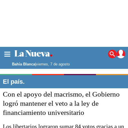
La ciudad
Noticias
Bahía Blanca
|
viernes, 7 de agosto
Punta Alta
La región
El país.
El país
Con el apoyo del macrismo, el Gobierno
El mundo
Seguridad
logró mantener el veto a la ley de
Opinión
financiamiento universitario
Escenario Olímpico
Deportes
Liga del Sur
Los libertarios lograron sumar 84 votos gracias a un