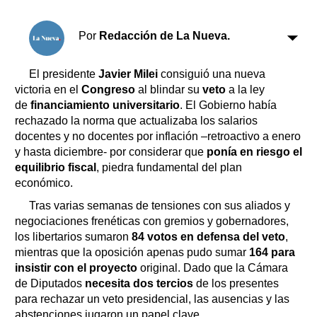
Clasificados
Horóscopo
Por
Redacción de La Nueva.
Suplementos
Farmacias
Servicios
El presidente
Javier Milei
consiguió una nueva
Transportes
victoria en el
Congreso
al blindar su
veto
a la ley
de
financiamiento universitario
. El Gobierno había
Loterías
rechazado la norma que actualizaba los salarios
Datos Útiles
docentes y no docentes por inflación –retroactivo a enero
Fúnebres
y hasta diciembre- por considerar que
ponía en riesgo el
Edictos
equilibrio fiscal
, piedra fundamental del plan
Teléfonos de urgencia
económico.
Tras varias semanas de tensiones con sus aliados y
negociaciones frenéticas con gremios y gobernadores,
los libertarios sumaron
84 votos en defensa del veto
,
mientras que la oposición apenas pudo sumar
164 para
insistir con el proyecto
original. Dado que la Cámara
de Diputados
necesita dos tercios
de los presentes
para rechazar un veto presidencial, las ausencias y las
abstenciones jugaron un papel clave.