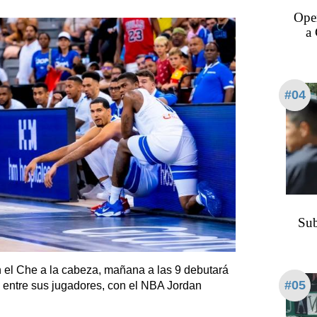
Oper
a 
#04
Sub
 el Che a la cabeza, mañana a las 9 debutará
#05
ta, entre sus jugadores, con el NBA Jordan