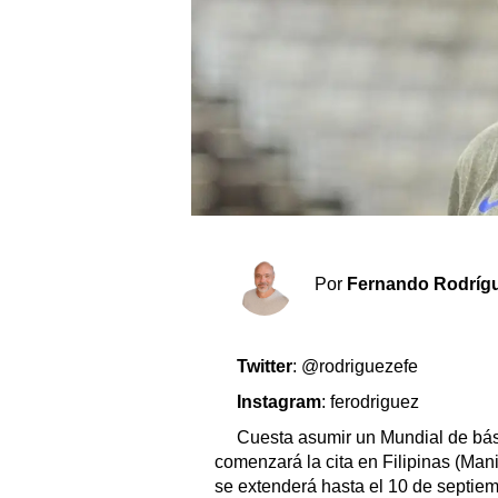
Sociedad y tiempo libre
El tiempo
Cartón Lleno
Fúnebres
Clasificados
Por
Fernando Rodríg
Horóscopo
Suplementos
Twitter
: @rodriguezefe
Servicios
Instagram
: ferodriguez
Cuesta asumir un Mundial de bás
comenzará la cita en Filipinas (Man
se extenderá hasta el 10 de septiem