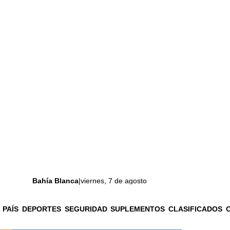
Bahía Blanca
|
viernes, 7 de agosto
 PAÍS
DEPORTES
SEGURIDAD
SUPLEMENTOS
CLASIFICADOS
La ciudad