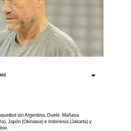
Sociedad
Tecnología
Turismo
Salud
Es viral
uez
Farmacias
Transportes
Loterías
quetbol sin Argentina. Duele. Mañana
Datos Útiles
ila), Japón (Okinawa) e Indonesia (Jakarta) y
Fúnebres
bre.