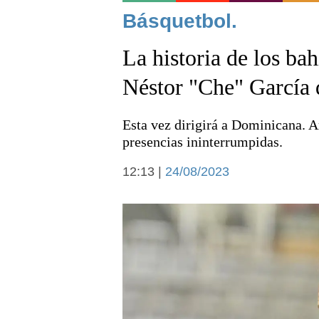
Noticias
Básquetbol.
La historia de los ba
Néstor "Che" García
Esta vez dirigirá a Dominicana. A
Deportes
presencias ininterrumpidas.
12:13 |
24/08/2023
Arte y cultura
Economía y campo