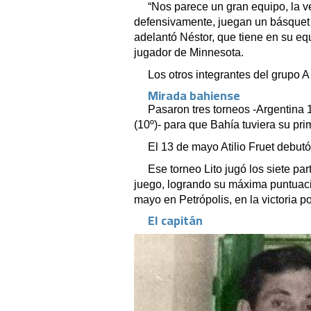
“Nos parece un gran equipo, la v
defensivamente, juegan un básquet 
adelantó Néstor, que tiene en su e
jugador de Minnesota.
Los otros integrantes del grupo A 
Mirada bahiense
Pasaron tres torneos -Argentina 1
(10º)- para que Bahía tuviera su pri
El 13 de mayo Atilio Fruet debutó e
Ese torneo Lito jugó los siete pa
juego, logrando su máxima puntuaci
mayo en Petrópolis, en la victoria p
El capitán