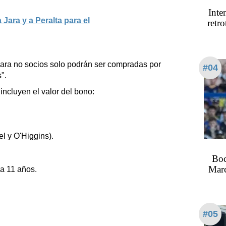
Inte
a Jara y a Peralta para el
retro
para no socios solo podrán ser compradas por
#04
".
incluyen el valor del bono:
l y O'Higgins).
Boc
Marc
 a 11 años.
#05