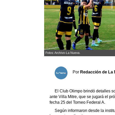
Sociedad y tiempo libre
El tiempo
Cartón Lleno
Fúnebres
Fotos: Archivo-La Nueva.
Clasificados
Horóscopo
Por
Redacción de La 
Suplementos
Servicios
El Club Olimpo brindó detalles so
ante Villa Mitre, que se jugará el p
fecha 25 del Torneo Federal A.
Según informaron desde la institu