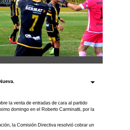
Sociedad
Tecnología
Turismo
Salud
Es viral
Nueva.
Farmacias
Transportes
bre la venta de entradas de cara al partido
róximo domingo en el Roberto Carminatti, por la
Loterías
Datos Útiles
ción, la Comisión Directiva resolvió cobrar un
Fúnebres