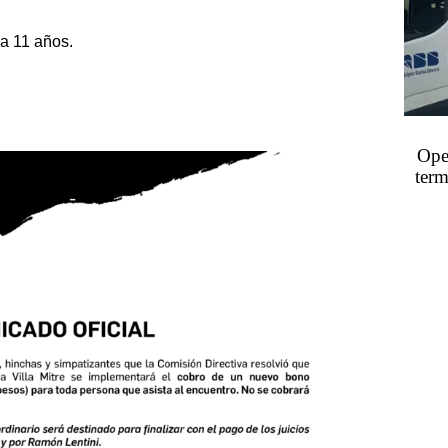
 a 11 años.
Oper
term