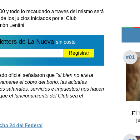
Edictos
00 y todo lo recaudado a través del mismo será
Teléfonos de urgencia
de los juicios iniciados por el Club
ón Lentini.
letters de La Nueva
sin costo
Registrar
#01
do oficial señalaron que
"si bien no era la
vamente el cobro del bono, las actuales
s salariales, servicios e impuestos) nos hacen
a que el funcionamiento del Club sea el
​​​​
j
cha 24 del Federal