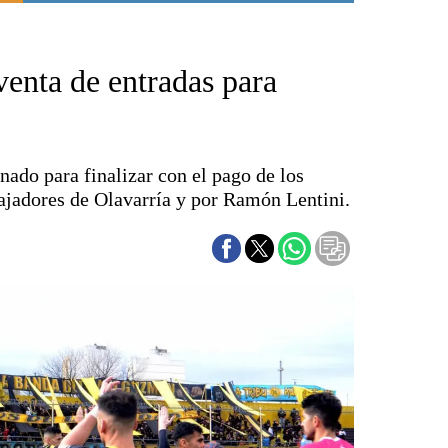
Punta Alta
La región
 venta de entradas para
El país
El mundo
Seguridad
Opinión
nado para finalizar con el pago de los
Escenario Olímpico
ajadores de Olavarría y por Ramón Lentini.
Liga del Sur
Básquetbol
Fútbol
Federal A
Aplausos
Cines
Economía y finanzas
Con el campo
Espacio empresas