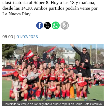
clasificatoria al Súper 8. Hoy a las 18 y mañana,
Básquetbol
desde las 14.30. Ambos partidos podrán verse por
Fútbol
La Nueva Play.
Federal A
Aplausos
Arte y cultura
Cines
Economía y finanzas
05:00 |
Economía y campo
01/07/2023
Con el campo
Espacio empresas
Sociedad
Sociedad y tiempo
libre
Tecnología
Turismo
Salud
Es viral
El tiempo
Cartón Lleno
Fúnebres
Universitario festejó en Tandil y ahora quiere repetir en Bahía. Fotos: Archivo-