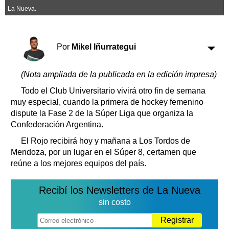
Clasificados
La Nueva.
Horóscopo
Suplementos
Por
Mikel Iñurrategui
Farmacias
Servicios
Transportes
(Nota ampliada de la publicada en la edición impresa)
Loterías
Datos Útiles
Todo el Club Universitario vivirá otro fin de semana
muy especial, cuando la primera de hockey femenino
Fúnebres
dispute la Fase 2 de la Súper Liga que organiza la
Edictos
Confederación Argentina.
Teléfonos de urgencia
El Rojo recibirá hoy y mañana a Los Tordos de
Mendoza, por un lugar en el Súper 8, certamen que
reúne a los mejores equipos del país.
Recibí los Newsletters de La Nueva
sin costo
Registrar