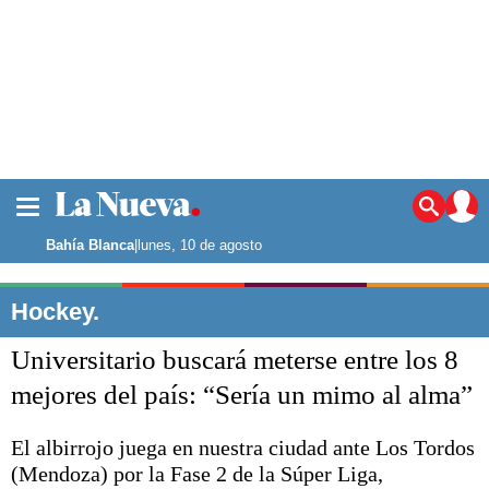
La ciudad
Noticias
Bahía Blanca
|
lunes, 10 de agosto
Punta Alta
La región
Hockey.
El país
Universitario buscará meterse entre los 8
El mundo
Seguridad
mejores del país: “Sería un mimo al alma”
Opinión
Escenario Olímpico
El albirrojo juega en nuestra ciudad ante Los Tordos
Deportes
(Mendoza) por la Fase 2 de la Súper Liga,
Liga del Sur