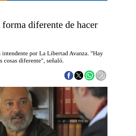
Punta Alta
La región
 forma diferente de hacer
El país
El mundo
Seguridad
Opinión
a intendente por La Libertad Avanza. "Hay
Escenario Olímpico
s cosas diferente", señaló.
Liga del Sur
Básquetbol
Fútbol
Federal A
Aplausos
Cines
Economía y finanzas
Con el campo
Espacio empresas