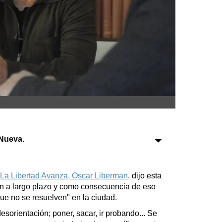
Sociedad
Tecnología
Turismo
Salud
Es viral
Nueva.
Farmacias
Transportes
r La Libertad Avanza, Oscar Liberman
, dijo esta
n a largo plazo y como consecuencia de eso
Loterías
que no se resuelven" en la ciudad.
Datos Útiles
orientación; poner, sacar, ir probando... Se
Fúnebres