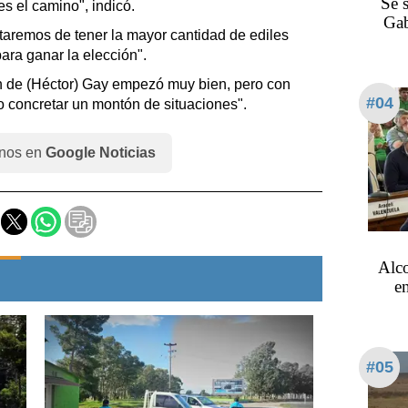
Se 
s el camino", indicó.
Gab
taremos de tener la mayor cantidad de ediles
ara ganar la elección".
ón de (Héctor) Gay empezó muy bien, pero con
#04
o concretar un montón de situaciones".
nos en
Google Noticias
Alco
en
#05