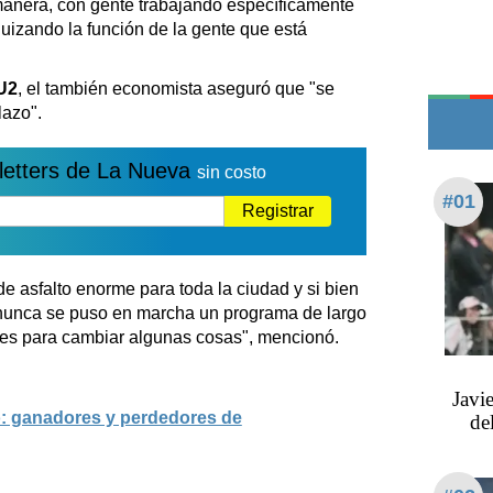
anera, con gente trabajando específicamente
Edictos
quizando la función de la gente que está
Teléfonos de urgencia
U2
, el también economista aseguró que "se
lazo".
letters de La Nueva
sin costo
#01
Registrar
 asfalto enorme para toda la ciudad y si bien
 nunca se puso en marcha un programa de largo
jes para cambiar algunas cosas", mencionó.
Javi
o: ganadores y perdedores de
de