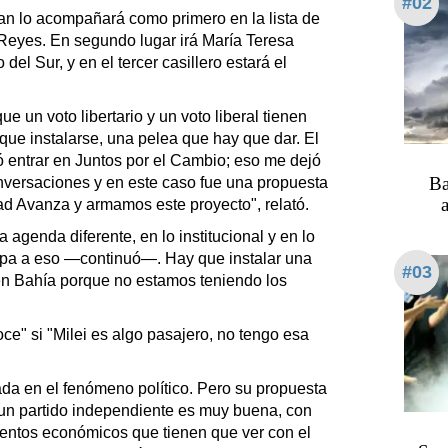
#02
man lo acompañará como primero en la lista de
Reyes. En segundo lugar irá María Teresa
del Sur, y en el tercer casillero estará el
e un voto libertario y un voto liberal tienen
 que instalarse, una pelea que hay que dar. El
ió entrar en Juntos por el Cambio; eso me dejó
Ba
conversaciones y en este caso fue una propuesta
a
ad Avanza y armamos este proyecto", relató.
 agenda diferente, en lo institucional y en lo
pa a eso ―continuó―. Hay que instalar una
#03
 en Bahía porque no estamos teniendo los
e" si "Milei es algo pasajero, no tengo esa
da en el fenómeno político. Pero su propuesta
 un partido independiente es muy buena, con
mentos económicos que tienen que ver con el