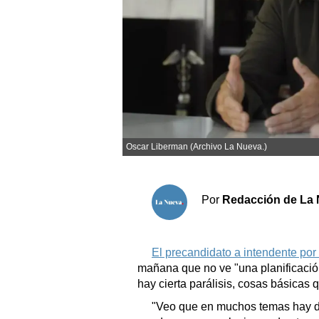
Sociedad y tiempo libre
El tiempo
Cartón Lleno
Fúnebres
Oscar Liberman (Archivo La Nueva.)
Clasificados
Horóscopo
Por
Redacción de La 
Suplementos
Servicios
El precandidato a intendente po
mañana que no ve "una planificació
hay cierta parálisis, cosas básicas 
"Veo que en muchos temas hay des