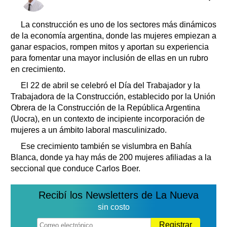
Clasificados
Horóscopo
La construcción es uno de los sectores más dinámicos
Suplementos
de la economía argentina, donde las mujeres empiezan a
ganar espacios, rompen mitos y aportan su experiencia
Farmacias
Servicios
para fomentar una mayor inclusión de ellas en un rubro
Transportes
en crecimiento.
Loterías
El 22 de abril se celebró el Día del Trabajador y la
Datos Útiles
Trabajadora de la Construcción, establecido por la Unión
Fúnebres
Obrera de la Construcción de la República Argentina
Edictos
(Uocra), en un contexto de incipiente incorporación de
mujeres a un ámbito laboral masculinizado.
Teléfonos de urgencia
Ese crecimiento también se vislumbra en Bahía
Blanca, donde ya hay más de 200 mujeres afiliadas a la
seccional que conduce Carlos Boer.
Recibí los Newsletters de La Nueva
sin costo
Registrar