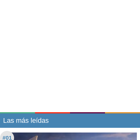
Las más leídas
#01