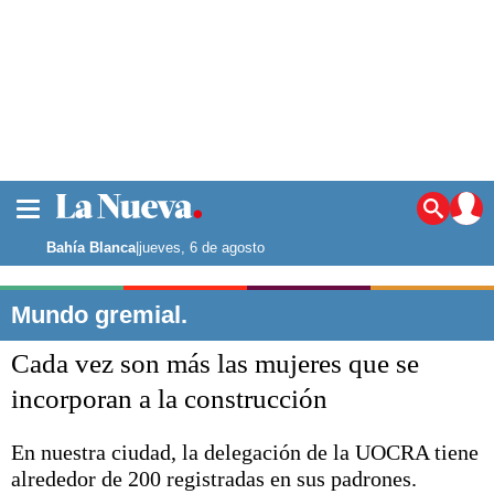
La ciudad
Noticias
Bahía Blanca
|
jueves, 6 de agosto
Punta Alta
La región
Mundo gremial.
El país
Cada vez son más las mujeres que se
El mundo
Seguridad
incorporan a la construcción
Opinión
Escenario Olímpico
En nuestra ciudad, la delegación de la UOCRA tiene
Deportes
alrededor de 200 registradas en sus padrones.
Liga del Sur