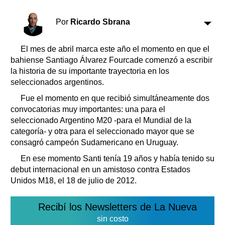
Clasificados
Horóscopo
Por
Ricardo Sbrana
Suplementos
Farmacias
El mes de abril marca este año el momento en que el
Servicios
bahiense Santiago Álvarez Fourcade comenzó a escribir
Transportes
la historia de su importante trayectoria en los
Loterías
seleccionados argentinos.
Datos Útiles
Fue el momento en que recibió simultáneamente dos
Fúnebres
convocatorias muy importantes: una para el
Edictos
seleccionado Argentino M20 -para el Mundial de la
Teléfonos de urgencia
categoría- y otra para el seleccionado mayor que se
consagró campeón Sudamericano en Uruguay.
En ese momento Santi tenía 19 años y había tenido su
debut internacional en un amistoso contra Estados
Unidos M18, el 18 de julio de 2012.
Recibí los Newsletters de La Nueva
sin costo