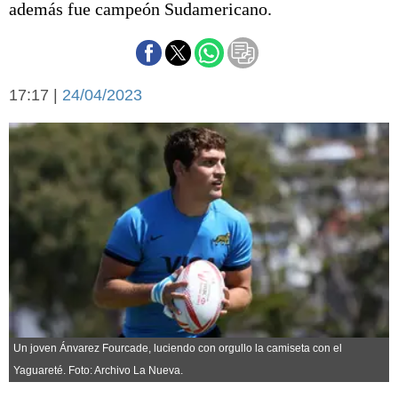
además fue campeón Sudamericano.
Básquetbol
Fútbol
Federal A
Aplausos
Arte y cultura
17:17 |
24/04/2023
Cines
Economía y finanzas
Economía y campo
Con el campo
Espacio empresas
Sociedad
Sociedad y tiempo
libre
Tecnología
Turismo
Salud
Es viral
El tiempo
Un joven Ánvarez Fourcade, luciendo con orgullo la camiseta con el
Cartón Lleno
Yaguareté. Foto: Archivo La Nueva.
Fúnebres