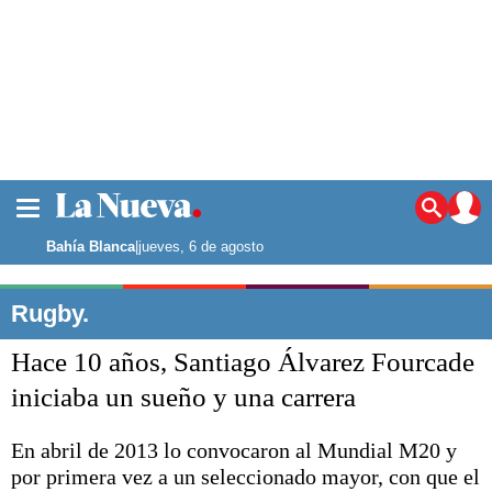
La ciudad
Noticias
Bahía Blanca
|
jueves, 6 de agosto
Punta Alta
La región
Rugby.
El país
Hace 10 años, Santiago Álvarez Fourcade
El mundo
Seguridad
iniciaba un sueño y una carrera
Opinión
Escenario Olímpico
En abril de 2013 lo convocaron al Mundial M20 y
Deportes
por primera vez a un seleccionado mayor, con que el
Liga del Sur