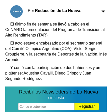
Clasificados
Horóscopo
Por
Redacción de La Nueva.
Suplementos
Farmacias
El último fin de semana se llevó a cabo en el
Servicios
CeNARD la presentación del Programa de Transición al
Transportes
Alto Rendimiento (TAR).
Loterías
El acto estuvo encabezado por el secretario general
Datos Útiles
del Comité Olímpico Argentino (COA), Víctor Sergio
Fúnebres
Groupierre, y la secretaria de Deportes de la Nación, Inés
Edictos
Arrondo.
Teléfonos de urgencia
Y contó con la participación de dos bahienses y un
pigüense: Agustina Cavalli, Diego Grippo y Juan
Segundo Rodríguez.
Recibí los Newsletters de La Nueva
sin costo
Registrar