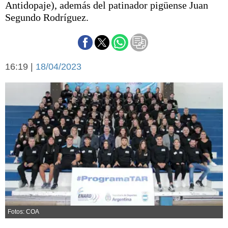
Antidopaje), además del patinador pigüense Juan
Básquetbol
Segundo Rodríguez.
Fútbol
Federal A
Aplausos
Arte y cultura
Cines
16:19 |
18/04/2023
Economía y finanzas
Economía y campo
Con el campo
Espacio empresas
Sociedad
Sociedad y tiempo
libre
Tecnología
Turismo
Salud
Es viral
El tiempo
Cartón Lleno
Fotos: COA
Fúnebres