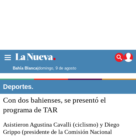
La ciudad
Noticias
Bahía Blanca
|
domingo, 9 de agosto
Punta Alta
La región
Deportes.
El país
Con dos bahienses, se presentó el
El mundo
Seguridad
programa de TAR
Opinión
Escenario Olímpico
Asistieron Agustina Cavalli (ciclismo) y Diego
Deportes
Grippo (presidente de la Comisión Nacional
Liga del Sur