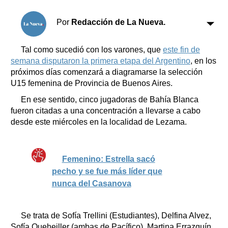
Clasificados
Horóscopo
Por
Redacción de La Nueva.
Suplementos
Farmacias
Tal como sucedió con los varones, que
este fin de
Servicios
semana disputaron la primera etapa del Argentino
, en los
Transportes
próximos días comenzará a diagramarse la selección
Loterías
U15 femenina de Provincia de Buenos Aires.
Datos Útiles
En ese sentido, cinco jugadoras de Bahía Blanca
Fúnebres
fueron citadas a una concentración a llevarse a cabo
Edictos
desde este miércoles en la localidad de Lezama.
Teléfonos de urgencia
Femenino: Estrella sacó
pecho y se fue más líder que
nunca del Casanova
Se trata de Sofía Trellini (Estudiantes), Delfina Alvez,
Sofía Queheiller (ambas de Pacífico), Martina Errazquín