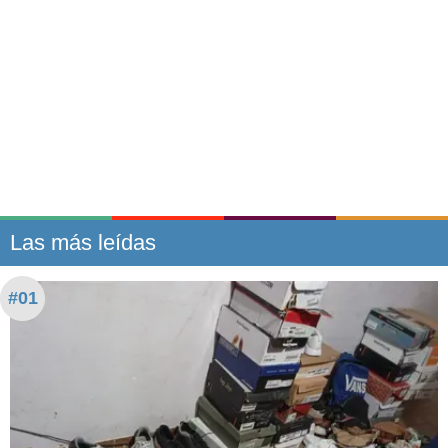
Las más leídas
#01