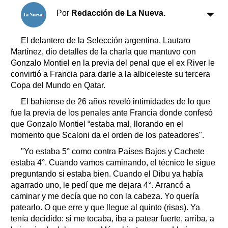
Clasificados
Por
Redacción de La Nueva.
Horóscopo
Suplementos
El delantero de la Selección argentina, Lautaro
Farmacias
Martínez, dio detalles de la charla que mantuvo con
Servicios
Transportes
Gonzalo Montiel en la previa del penal que el ex River le
convirtió a Francia para darle a la albiceleste su tercera
Loterías
Copa del Mundo en Qatar.
Datos Útiles
El bahiense de 26 años reveló intimidades de lo que
Fúnebres
fue la previa de los penales ante Francia donde confesó
Edictos
que Gonzalo Montiel “estaba mal, llorando en el
Teléfonos de urgencia
momento que Scaloni da el orden de los pateadores".
"Yo estaba 5° como contra Países Bajos y Cachete
estaba 4°. Cuando vamos caminando, el técnico le sigue
preguntando si estaba bien. Cuando el Dibu ya había
agarrado uno, le pedí que me dejara 4°. Arrancó a
caminar y me decía que no con la cabeza. Yo quería
patearlo. O que erre y que llegue al quinto (risas). Ya
tenía decidido: si me tocaba, iba a patear fuerte, arriba, a