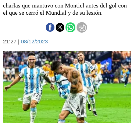
Básquetbol
charlas que mantuvo con Montiel antes del gol con
Fútbol
el que se cerró el Mundial y de su lesión.
Federal A
Aplausos
Arte y cultura
Cines
21:27 |
08/12/2023
Economía y finanzas
Economía y campo
Con el campo
Espacio empresas
Sociedad
Sociedad y tiempo
libre
Tecnología
Turismo
Salud
Es viral
El tiempo
Cartón Lleno
Fúnebres