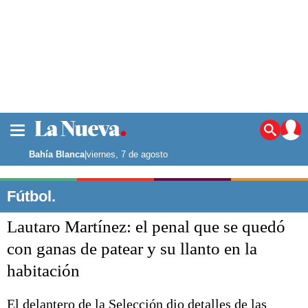
La ciudad
Noticias
Bahía Blanca
|
viernes, 7 de agosto
Punta Alta
La región
Fútbol.
El país
Lautaro Martínez: el penal que se quedó
El mundo
Seguridad
con ganas de patear y su llanto en la
Opinión
habitación
Escenario Olímpico
Deportes
Liga del Sur
El delantero de la Selección dio detalles de las