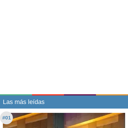
Las más leídas
#01