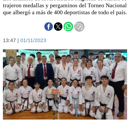
Básquetbol
trajeron medallas y pergaminos del Torneo Nacional
Fútbol
que albergó a más de 400 deportistas de todo el país.
Federal A
Aplausos
Arte y cultura
Cines
13:47 |
01/11/2023
Economía y finanzas
Economía y campo
Con el campo
Espacio empresas
Sociedad
Sociedad y tiempo
libre
Tecnología
Turismo
Salud
Es viral
El tiempo
Cartón Lleno
Fúnebres