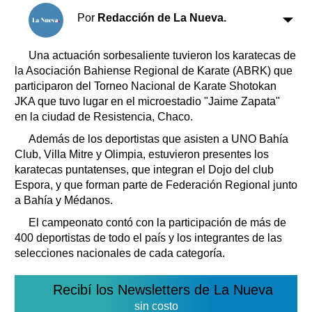
Clasificados
Por
Redacción de La Nueva.
Horóscopo
Suplementos
Una actuación sorbesaliente tuvieron los karatecas de
Farmacias
la Asociación Bahiense Regional de Karate (ABRK) que
Servicios
Transportes
participaron del Torneo Nacional de Karate Shotokan
JKA que tuvo lugar en el microestadio "Jaime Zapata"
Loterías
en la ciudad de Resistencia, Chaco.
Datos Útiles
Además de los deportistas que asisten a UNO Bahía
Fúnebres
Club, Villa Mitre y Olimpia, estuvieron presentes los
Edictos
karatecas puntatenses, que integran el Dojo del club
Teléfonos de urgencia
Espora, y que forman parte de Federación Regional junto
a Bahía y Médanos.
El campeonato contó con la participación de más de
400 deportistas de todo el país y los integrantes de las
selecciones nacionales de cada categoría.
Recibí los Newsletters de La Nueva
sin costo