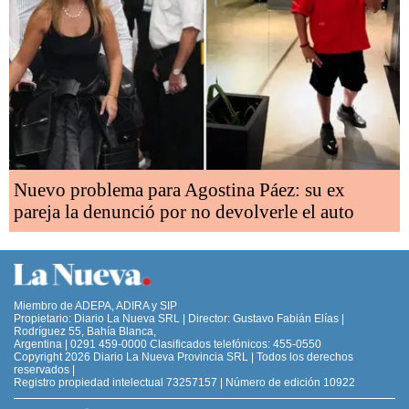
Nuevo problema para Agostina Páez: su ex
pareja la denunció por no devolverle el auto
Miembro de ADEPA, ADIRA y SIP
Propietario: Diario La Nueva SRL | Director: Gustavo Fabián Elías |
Rodríguez 55, Bahía Blanca,
Argentina | 0291 459-0000 Clasificados telefónicos: 455-0550
Copyright 2026 Diario La Nueva Provincia SRL | Todos los derechos
reservados |
Registro propiedad intelectual 73257157 | Número de edición 10922