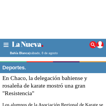
La ciudad
Noticias
Bahía Blanca
|
sábado, 8 de agosto
Punta Alta
La región
Deportes.
El país
En Chaco, la delegación bahiense y
El mundo
Seguridad
rosaleña de karate mostró una gran
Opinión
"Resistencia"
Escenario Olímpico
Deportes
Liga del Sur
Los alumnos de la Asociación Regional de Karate se