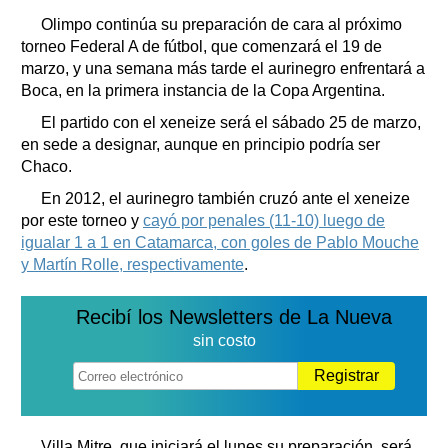
Clasificados
Olimpo continúa su preparación de cara al próximo
Horóscopo
torneo Federal A de fútbol, que comenzará el 19 de
Suplementos
marzo, y una semana más tarde el aurinegro enfrentará a
Boca, en la primera instancia de la Copa Argentina.
Farmacias
Servicios
Transportes
El partido con el xeneize será el sábado 25 de marzo,
en sede a designar, aunque en principio podría ser
Loterías
Chaco.
Datos Útiles
En 2012, el aurinegro también cruzó ante el xeneize
Fúnebres
por este torneo y
cayó por penales (11-10) luego de
Edictos
igualar 1 a 1 en Catamarca, con goles de Pablo Mouche
Teléfonos de urgencia
y Martín Rolle, respectivamente
.
Recibí los Newsletters de La Nueva
sin costo
Registrar
Villa Mitre, que iniciará el lunes su preparación, será