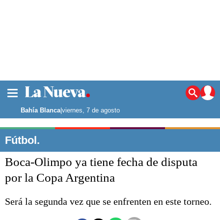
La ciudad
Noticias
Bahía Blanca
|
viernes, 7 de agosto
Punta Alta
La región
Fútbol.
El país
Boca-Olimpo ya tiene fecha de disputa
El mundo
Seguridad
por la Copa Argentina
Opinión
Escenario Olímpico
Será la segunda vez que se enfrenten en este torneo.
Deportes
Liga del Sur