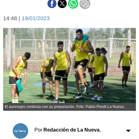
Básquetbol
Fútbol
14:48 |
19/01/2023
Federal A
Aplausos
Arte y cultura
Cines
Economía y finanzas
Economía y campo
Con el campo
Espacio empresas
Sociedad
Sociedad y tiempo
libre
Tecnología
Turismo
Salud
Es viral
El aurinegro continúa con su preparación. Foto: Pablo Presti-La Nueva.
El tiempo
Cartón Lleno
Por
Redacción de La Nueva.
Fúnebres