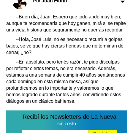
Por
Juan Florín
Clasificados
Horóscopo
--Buen día, Juan. Espero que todo ande muy bien,
Suplementos
aunque te recomendaría que hoy ganen, mirá si se repite
Farmacias
una vieja historia que seguramente no querrás recordar.
Servicios
Transportes
--Hola, José Luis, no es necesario recurrir a golpes
Loterías
bajos, se ve que hay ciertas heridas que no terminan de
Datos Útiles
cerrar, ¿no?
Fúnebres
--En absoluto, pero tenés razón, te pido disculpas
Edictos
por reflotar ciertos temas, no era necesario. Además,
estamos a una semana de cumplir 40 años sentándonos
Teléfonos de urgencia
cada domingo en esta misma mesa, así que
profundicemos en lo importante y valoremos lo que
hemos logrado durante tantos años, convirtiendo estos
diálogos en un clásico bahiense.
Recibí los Newsletters de La Nueva
sin costo