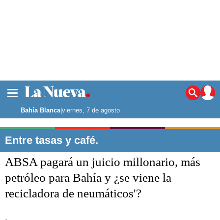
La ciudad
Noticias
Bahía Blanca
|
viernes, 7 de agosto
Punta Alta
La región
Entre tasas y café.
El país
ABSA pagará un juicio millonario, más
El mundo
Seguridad
petróleo para Bahía y ¿se viene la
Opinión
recicladora de neumáticos'?
Escenario Olímpico
Deportes
Liga del Sur
.