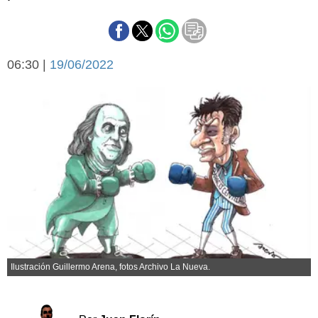
Básquetbol
Fútbol
Federal A
06:30 |
19/06/2022
Aplausos
Arte y cultura
Cines
Economía y finanzas
Economía y campo
Con el campo
Espacio empresas
Sociedad
Sociedad y tiempo
libre
Tecnología
Turismo
Salud
Es viral
El tiempo
Ilustración Guillermo Arena, fotos Archivo La Nueva.
Cartón Lleno
Fúnebres