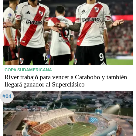
COPA SUDAMERICANA.
River trabajó para vencer a Carabobo y también
llegará ganador al Superclásico
#04