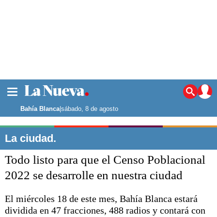
La ciudad
Noticias
Bahía Blanca
|
sábado, 8 de agosto
Punta Alta
La región
La ciudad.
El país
Todo listo para que el Censo Poblacional
El mundo
Seguridad
2022 se desarrolle en nuestra ciudad
Opinión
Escenario Olímpico
El miércoles 18 de este mes, Bahía Blanca estará
Deportes
dividida en 47 fracciones, 488 radios y contará con
Liga del Sur