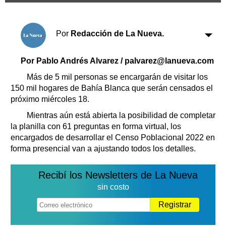
Clasificados
Horóscopo
Por
Redacción de La Nueva.
Suplementos
Farmacias
Servicios
Por Pablo Andrés Alvarez / palvarez@lanueva.com
Transportes
Loterías
Más de 5 mil personas se encargarán de visitar los
150 mil hogares de Bahía Blanca que serán censados el
Datos Útiles
próximo miércoles 18.
Fúnebres
Mientras aún está abierta la posibilidad de completar
Edictos
la planilla con 61 preguntas en forma virtual, los
Teléfonos de urgencia
encargados de desarrollar el Censo Poblacional 2022 en
forma presencial van a ajustando todos los detalles.
Recibí los Newsletters de La Nueva
sin costo
Registrar