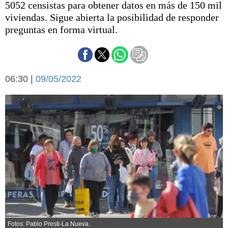
5052 censistas para obtener datos en más de 150 mil
Básquetbol
viviendas. Sigue abierta la posibilidad de responder
Fútbol
preguntas en forma virtual.
Federal A
Aplausos
Arte y cultura
Cines
Economía y finanzas
06:30 |
Economía y campo
09/05/2022
Con el campo
Espacio empresas
Sociedad
Sociedad y tiempo
libre
Tecnología
Turismo
Salud
Es viral
El tiempo
Cartón Lleno
Fúnebres
Fotos: Pablo Presti-La Nueva.