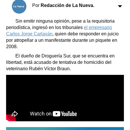
Clasificados
Por
Redacción de La Nueva.
Horóscopo
Suplementos
Sin emitir ninguna opinión, pese a la requisitoria
periodística, ingresó en los tribunales
el empresario
Farmacias
Servicios
Carlos Jorge Carlaván
, quien debe responder en juicio
Transportes
por atropellar a un manifestante durante un piquete en
Loterías
2008.
Datos Útiles
El dueño de Droguería Sur, que se encuentra en
Fúnebres
libertad, está acusado de tentativa de homicidio del
Edictos
veterinario Rubén Víctor Braun.
Teléfonos de urgencia