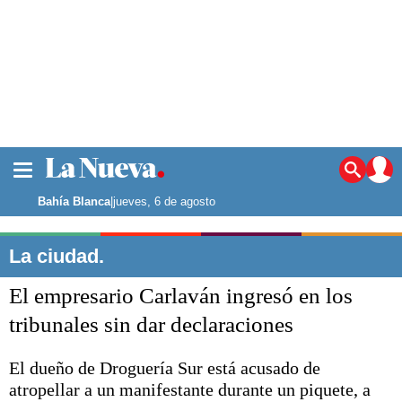
La ciudad
Noticias
Bahía Blanca
|
jueves, 6 de agosto
Punta Alta
La región
La ciudad.
El país
El empresario Carlaván ingresó en los
El mundo
Seguridad
tribunales sin dar declaraciones
Opinión
Escenario Olímpico
El dueño de Droguería Sur está acusado de
Deportes
atropellar a un manifestante durante un piquete, a
Liga del Sur