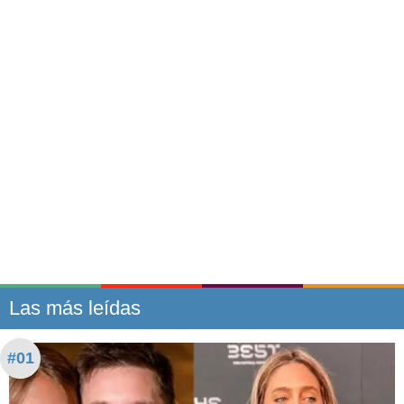
Las más leídas
#01