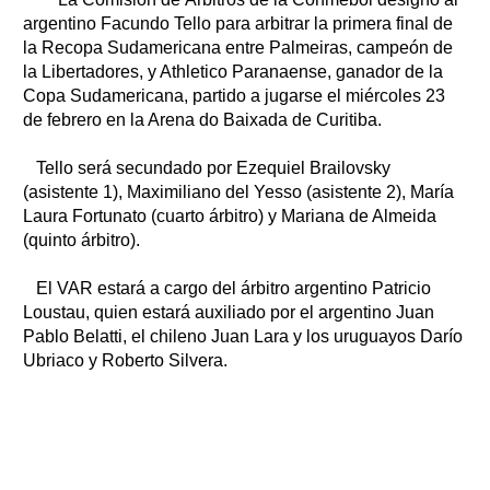
Clasificados
argentino Facundo Tello para arbitrar la primera final de
Horóscopo
la Recopa Sudamericana entre Palmeiras, campeón de
la Libertadores, y Athletico Paranaense, ganador de la
Suplementos
Copa Sudamericana, partido a jugarse el miércoles 23
Farmacias
Servicios
de febrero en la Arena do Baixada de Curitiba.
Transportes
Loterías
Tello será secundado por Ezequiel Brailovsky
(asistente 1), Maximiliano del Yesso (asistente 2), María
Datos Útiles
Laura Fortunato (cuarto árbitro) y Mariana de Almeida
Fúnebres
(quinto árbitro).
Edictos
Teléfonos de urgencia
El VAR estará a cargo del árbitro argentino Patricio
Loustau, quien estará auxiliado por el argentino Juan
Pablo Belatti, el chileno Juan Lara y los uruguayos Darío
Ubriaco y Roberto Silvera.