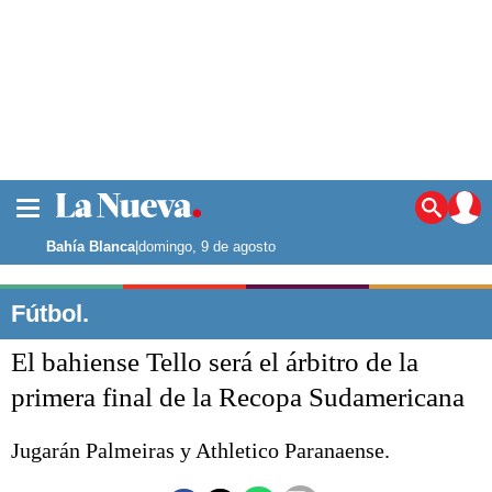
La ciudad
Noticias
Bahía Blanca
|
domingo, 9 de agosto
Punta Alta
La región
Fútbol.
El país
El bahiense Tello será el árbitro de la
El mundo
Seguridad
primera final de la Recopa Sudamericana
Opinión
Escenario Olímpico
Jugarán Palmeiras y Athletico Paranaense.
Deportes
Liga del Sur