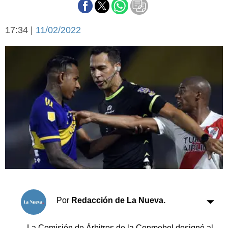
Básquetbol
Fútbol
17:34 |
11/02/2022
Federal A
Aplausos
Arte y cultura
Cines
Economía y finanzas
Economía y campo
Con el campo
Espacio empresas
Sociedad
Sociedad y tiempo
libre
Tecnología
Turismo
Salud
Es viral
El tiempo
Por
Redacción de La Nueva.
Cartón Lleno
Fúnebres
La Comisión de Árbitros de la Conmebol designó al