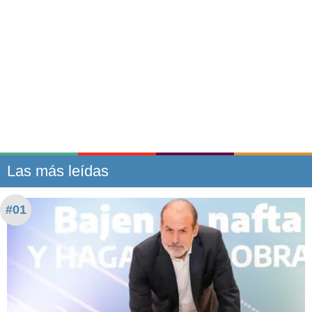
Las más leídas
#01