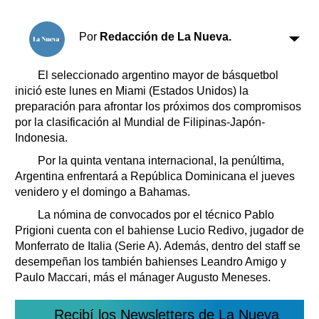
Clasificados
Horóscopo
Por
Redacción de La Nueva.
Suplementos
Farmacias
Servicios
El seleccionado argentino mayor de básquetbol
Transportes
inició este lunes en Miami (Estados Unidos) la
Loterías
preparación para afrontar los próximos dos compromisos
por la clasificación al Mundial de Filipinas-Japón-
Datos Útiles
Indonesia.
Fúnebres
Por la quinta ventana internacional, la penúltima,
Edictos
Argentina enfrentará a República Dominicana el jueves
Teléfonos de urgencia
venidero y el domingo a Bahamas.
La nómina de convocados por el técnico Pablo
Prigioni cuenta con el bahiense Lucio Redivo, jugador de
Monferrato de Italia (Serie A). Además, dentro del staff se
desempeñan los también bahienses Leandro Amigo y
Paulo Maccari, más el mánager Augusto Meneses.
Recibí los Newsletters de La Nueva