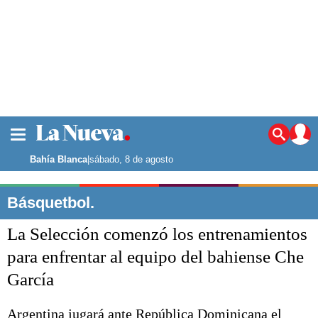
La ciudad
Noticias
Bahía Blanca
|
sábado, 8 de agosto
Punta Alta
La región
Básquetbol.
El país
La Selección comenzó los entrenamientos
El mundo
Seguridad
para enfrentar al equipo del bahiense Che
Opinión
García
Escenario Olímpico
Deportes
Liga del Sur
Argentina jugará ante República Dominicana el