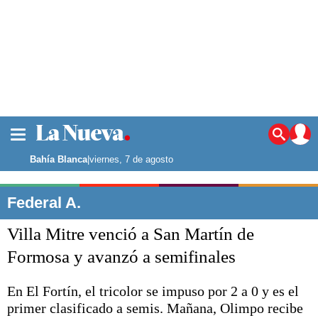
La ciudad
Noticias
Bahía Blanca
|
viernes, 7 de agosto
Punta Alta
La región
Federal A.
El país
Villa Mitre venció a San Martín de
El mundo
Seguridad
Formosa y avanzó a semifinales
Opinión
Escenario Olímpico
En El Fortín, el tricolor se impuso por 2 a 0 y es el
Deportes
primer clasificado a semis. Mañana, Olimpo recibe
Liga del Sur