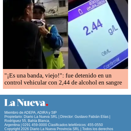
"¡Es una banda, viejo!": fue detenido en un
control vehicular con 2,44 de alcohol en sangre
Miembro de ADEPA, ADIRA y SIP
Propietario: Diario La Nueva SRL | Director: Gustavo Fabián Elías |
Rodríguez 55, Bahía Blanca,
Argentina | 0291 459-0000 Clasificados telefónicos: 455-0550
Copyright 2026 Diario La Nueva Provincia SRL | Todos los derechos