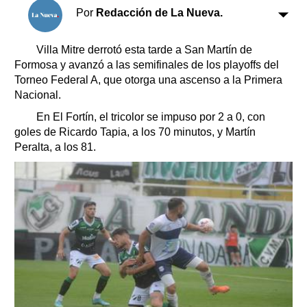
Clasificados
Por
Redacción de La Nueva.
Horóscopo
Suplementos
Villa Mitre derrotó esta tarde a San Martín de
Formosa y avanzó a las semifinales de los playoffs del
Farmacias
Servicios
Torneo Federal A, que otorga una ascenso a la Primera
Transportes
Nacional.
Loterías
En El Fortín, el tricolor se impuso por 2 a 0, con
Datos Útiles
goles de Ricardo Tapia, a los 70 minutos, y Martín
Fúnebres
Peralta, a los 81.
Edictos
Teléfonos de urgencia