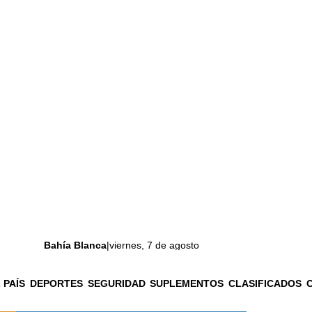
Bahía Blanca
|
viernes, 7 de agosto
 PAÍS
DEPORTES
SEGURIDAD
SUPLEMENTOS
CLASIFICADOS
La ciudad