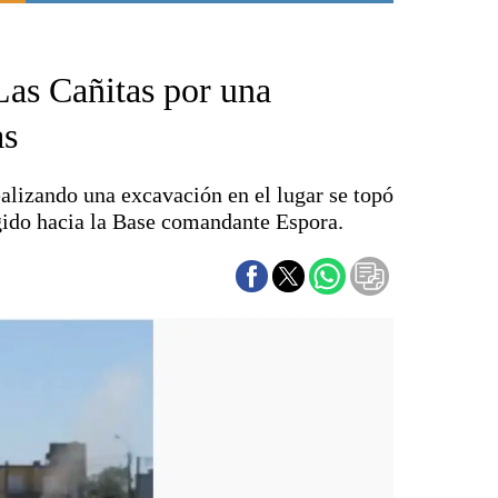
Punta Alta
La región
Las Cañitas por una
El país
El mundo
as
Seguridad
Opinión
alizando una excavación en el lugar se topó
Escenario Olímpico
gido hacia la Base comandante Espora.
Liga del Sur
Básquetbol
Fútbol
Federal A
Aplausos
Cines
Economía y finanzas
Con el campo
Espacio empresas