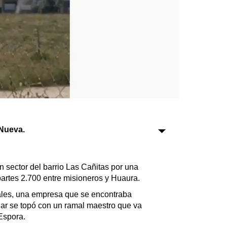
Sociedad
Tecnología
Turismo
Salud
Es viral
Nueva.
Farmacias
 sector del barrio Las Cañitas por una
artes 2.700 entre misioneros y Huaura.
Transportes
Loterías
ales, una empresa que se encontraba
gar se topó con un ramal maestro que va
Datos Útiles
 Espora.
Fúnebres