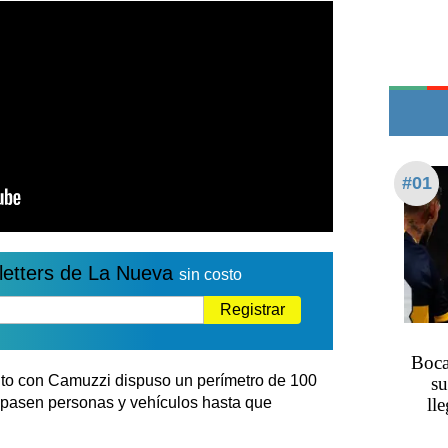
Edictos
Teléfonos de urgencia
#01
letters de La Nueva
sin costo
Registrar
Boca
to con Camuzzi dispuso un perímetro de 100
su
e pasen personas y vehículos hasta que
ll