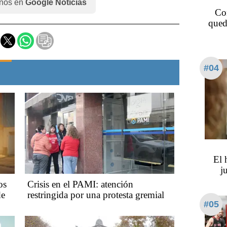
nos en
Google Noticias
Co
qued
#04
​​​​
j
os
Crisis en el PAMI: atención
de
restringida por una protesta gremial
#05