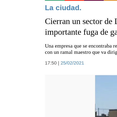
Noticias
La ciudad.
Cierran un sector de 
importante fuga de g
Una empresa que se encontraba re
Deportes
con un ramal maestro que va diri
17:50 |
25/02/2021
Arte y cultura
Economía y campo