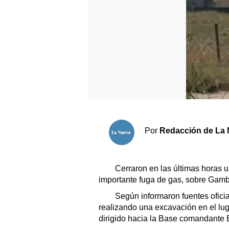
Sociedad y tiempo libre
El tiempo
Cartón Lleno
Fúnebres
Clasificados
Por
Redacción de La 
Horóscopo
Suplementos
Cerraron en las últimas horas un
Servicios
importante fuga de gas, sobre Gamb
Según informaron fuentes ofici
realizando una excavación en el lu
dirigido hacia la Base comandante