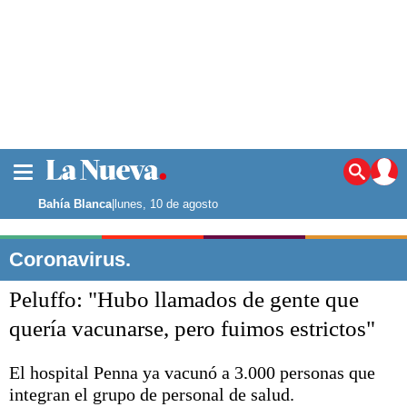
La ciudad
Noticias
Bahía Blanca
|
lunes, 10 de agosto
Punta Alta
La región
Coronavirus.
El país
Peluffo: "Hubo llamados de gente que
El mundo
Seguridad
quería vacunarse, pero fuimos estrictos"
Opinión
Escenario Olímpico
El hospital Penna ya vacunó a 3.000 personas que
Deportes
integran el grupo de personal de salud.
Liga del Sur