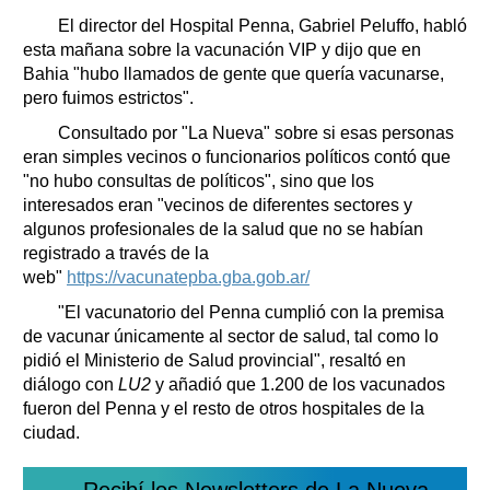
Clasificados
El director del Hospital Penna, Gabriel Peluffo, habló
Horóscopo
esta mañana sobre la vacunación VIP y dijo que en
Suplementos
Bahia "hubo llamados de gente que quería vacunarse,
pero fuimos estrictos".
Farmacias
Servicios
Consultado por "La Nueva" sobre si esas personas
Transportes
eran simples vecinos o funcionarios políticos contó que
Loterías
"no hubo consultas de políticos", sino que los
Datos Útiles
interesados eran "vecinos de diferentes sectores y
Fúnebres
algunos profesionales de la salud que no se habían
Edictos
registrado a través de la
web"
https://vacunatepba.gba.gob.ar/
Teléfonos de urgencia
"El vacunatorio del Penna cumplió con la premisa
de vacunar únicamente al sector de salud, tal como lo
pidió el Ministerio de Salud provincial", resaltó en
diálogo con
LU2
y añadió que 1.200 de los vacunados
fueron del Penna y el resto de otros hospitales de la
ciudad.
Recibí los Newsletters de La Nueva