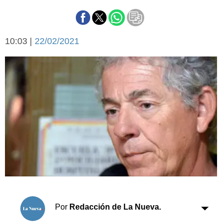
Básquetbol
Fútbol
Federal A
10:03 |
22/02/2021
Aplausos
Arte y cultura
Cines
Economía y finanzas
Economía y campo
Con el campo
Espacio empresas
Sociedad
Sociedad y tiempo
libre
Tecnología
Turismo
Salud
Es viral
El tiempo
Cartón Lleno
Por
Redacción de La Nueva.
Fúnebres