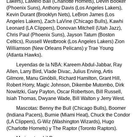
Lakers), LaMelo Ball (Charlotte Hornets), Devin Booker
(Phoenix Suns), Anthony Davis (Los Angeles Lakers),
Kevin Durant (Brooklyn Nets), LeBron James (Los
Angeles Lakers), Zach LaVine (Chicago Bulls), Kawhi
Leonard (LA Clippers), Donovan Mitchell (Utah Jazz),
Chris Paul (Phoenix Suns), Jayson Tatum (Boston
Celtics), Russell Westbrook (Los Angeles Lakers) Zion
Williamson (New Orleans Pelicans) y Trae Young
(Atlanta Hawks).
Leyendas de la NBA: Kareem Abdul-Jabbar, Ray
Allen, Larry Bird, Vlade Divac, Julius Erving, Artis
Gilmore, Manu Ginóbili, Richard Hamilton, Grant Hill,
Robert Horry, Magic Johnson, Dikembe Mutombo, Dirk
Nowitzki, Gary Payton, Oscar Robertson, Bill Russell,
Isiah Thomas, Dwyane Wade, Bill Walton y Jerry West.
Mascotas: Benny the Bull (Chicago Bulls), Boomer
(Indiana Pacers), Burnie (Miami Heat), Chuck the Condor
(LA Clippers), G-Wiz (Washington Wizards), Hugo
(Charlotte Hornets) y The Raptor (Toronto Raptors).