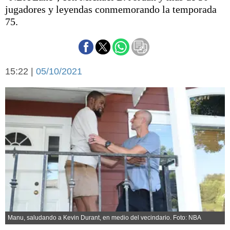
Básquetbol
jugadores y leyendas conmemorando la temporada
Fútbol
75.
Federal A
Aplausos
Arte y cultura
Cines
15:22 |
05/10/2021
Economía y finanzas
Economía y campo
Con el campo
Espacio empresas
Sociedad
Sociedad y tiempo
libre
Tecnología
Turismo
Salud
Es viral
El tiempo
Cartón Lleno
Fúnebres
Manu, saludando a Kevin Durant, en medio del vecindario. Foto: NBA