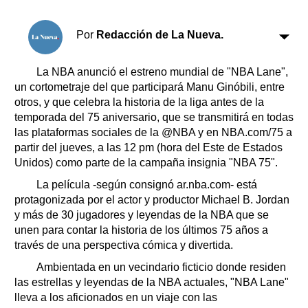
Clasificados
Horóscopo
Por
Redacción de La Nueva.
Suplementos
Farmacias
Servicios
La NBA anunció el estreno mundial de "NBA Lane",
Transportes
un cortometraje del que participará Manu Ginóbili, entre
otros, y que celebra la historia de la liga antes de la
Loterías
temporada del 75 aniversario, que se transmitirá en todas
Datos Útiles
las plataformas sociales de la @NBA y en NBA.com/75 a
Fúnebres
partir del jueves, a las 12 pm (hora del Este de Estados
Edictos
Unidos) como parte de la campaña insignia "NBA 75".
Teléfonos de urgencia
La película -según consignó ar.nba.com- está
protagonizada por el actor y productor Michael B. Jordan
y más de 30 jugadores y leyendas de la NBA que se
unen para contar la historia de los últimos 75 años a
través de una perspectiva cómica y divertida.
Ambientada en un vecindario ficticio donde residen
las estrellas y leyendas de la NBA actuales, "NBA Lane"
lleva a los aficionados en un viaje con las