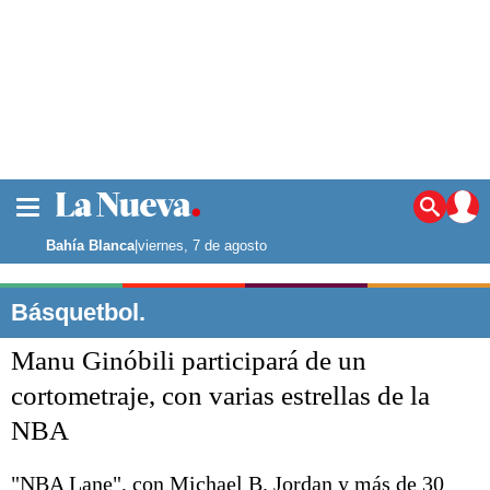
La ciudad
Noticias
Bahía Blanca
|
viernes, 7 de agosto
Punta Alta
La región
Básquetbol.
El país
Manu Ginóbili participará de un
El mundo
Seguridad
cortometraje, con varias estrellas de la
Opinión
NBA
Escenario Olímpico
Deportes
Liga del Sur
"NBA Lane", con Michael B. Jordan y más de 30