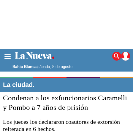
La ciudad
Noticias
Bahía Blanca
|
sábado, 8 de agosto
Punta Alta
La región
La ciudad.
El país
Condenan a los exfuncionarios Caramelli
El mundo
Seguridad
y Pombo a 7 años de prisión
Opinión
Escenario Olímpico
Los jueces los declararon coautores de extorsión
Deportes
reiterada en 6 hechos.
Liga del Sur