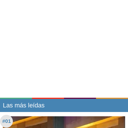
Las más leídas
#01