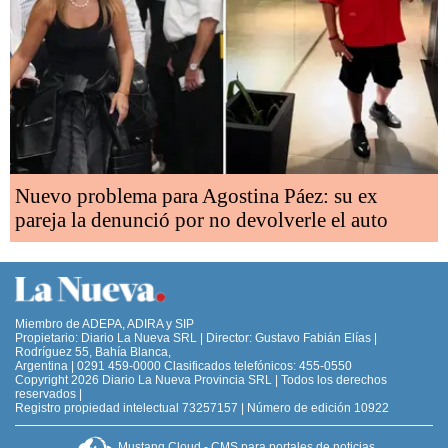
Nuevo problema para Agostina Páez: su ex
pareja la denunció por no devolverle el auto
Miembro de ADEPA, ADIRA y SIP
Propietario: Diario La Nueva SRL | Director: Gustavo Fabián Elías |
Rodríguez 55, Bahía Blanca,
Argentina | 0291 459-0000 Clasificados telefónicos: 455-0550
Copyright 2026 Diario La Nueva Provincia SRL | Todos los derechos
reservados |
Registro propiedad intelectual 73257157 | Número de edición 10922
Mustang Cloud - CMS para portales de noticias