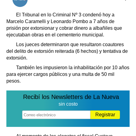
Clasificados
Horóscopo
El Tribunal en lo Criminal Nº 3 condenó hoy a
Suplementos
Marcelo Caramelli y Leonardo Pombo a 7 años de
prisión por extorsionar y cobrar dinero a albañiles que
Farmacias
Servicios
ejecutaban obras en el cementerio municipal.
Transportes
Los jueces determinaron que resultaron coautores
Loterías
del delito de extorsión reiterada (6 hechos) y tentativa de
Datos Útiles
extorsión.
Fúnebres
También les impusieron la inhabilitación por 10 años
Edictos
para ejercer cargos públicos y una multa de 50 mil
Teléfonos de urgencia
pesos.
Recibí los Newsletters de La Nueva
sin costo
Registrar