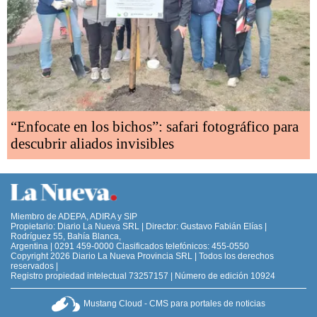
“Enfocate en los bichos”: safari fotográfico para
descubrir aliados invisibles
Miembro de ADEPA, ADIRA y SIP
Propietario: Diario La Nueva SRL | Director: Gustavo Fabián Elías |
Rodríguez 55, Bahía Blanca,
Argentina | 0291 459-0000 Clasificados telefónicos: 455-0550
Copyright 2026 Diario La Nueva Provincia SRL | Todos los derechos
reservados |
Registro propiedad intelectual 73257157 | Número de edición 10924
Mustang Cloud - CMS para portales de noticias