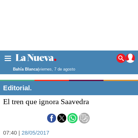
La ciudad
Noticias
Bahía Blanca
|
viernes, 7 de agosto
Punta Alta
La región
Editorial.
El país
El tren que ignora Saavedra
El mundo
Seguridad
Opinión
Escenario Olímpico
Deportes
07:40 |
28/05/2017
Liga del Sur