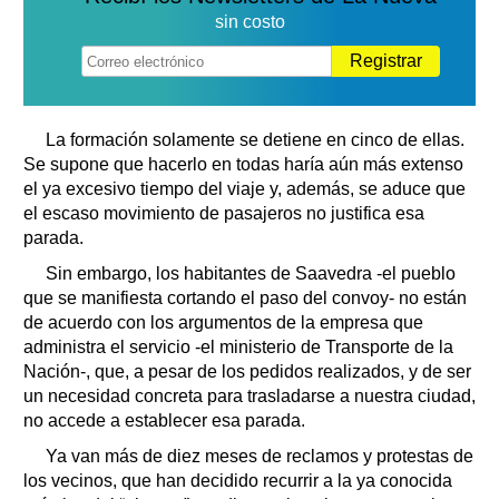
Clasificados
sin costo
Horóscopo
Registrar
Suplementos
Farmacias
Servicios
Transportes
La formación solamente se detiene en cinco de ellas.
Se supone que hacerlo en todas haría aún más extenso
Loterías
el ya excesivo tiempo del viaje y, además, se aduce que
Datos Útiles
el escaso movimiento de pasajeros no justifica esa
Fúnebres
parada.
Edictos
Sin embargo, los habitantes de Saavedra -el pueblo
Teléfonos de urgencia
que se manifiesta cortando el paso del convoy- no están
de acuerdo con los argumentos de la empresa que
administra el servicio -el ministerio de Transporte de la
Nación-, que, a pesar de los pedidos realizados, y de ser
un necesidad concreta para trasladarse a nuestra ciudad,
no accede a establecer esa parada.
Ya van más de diez meses de reclamos y protestas de
los vecinos, que han decidido recurrir a la ya conocida