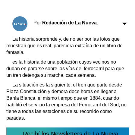
Básquetbol
Fútbol
Federal A
Por
Redacción de La Nueva.
Aplausos
Arte y cultura
Cines
La historia sorprende y, de no ser por las fotos que
Economía y finanzas
muestran que es real, pareciera extraída de un libro de
Economía y campo
fantasía.
Con el campo
Espacio empresas
es la historia de una población cuyos vecinos no
dudan en pararse sobre las vías del ferrocarril para que
Sociedad
Sociedad y tiempo
un tren detenga su marcha, cada semana.
libre
Tecnología
La situación es la siguiente: el tren que parte desde
Turismo
Plaza Constitución y demora doce horas en llegar a
Salud
Bahía Blanca, el mismo tiempo que en 1884, cuando
Es viral
habilitó el servicio la empresa del Ferrocarril del Sud, no
El tiempo
tiene a todas las estaciones de su recorrido como
paradas.
Cartón Lleno
Fúnebres
Recibí los Newsletters de La Nueva