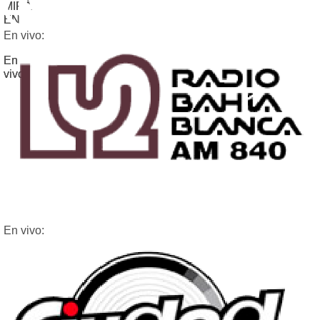
MIRÁ
MIRÁ
EN
EN
En vivo:
En
En
vivo:
vivo:
En vivo: