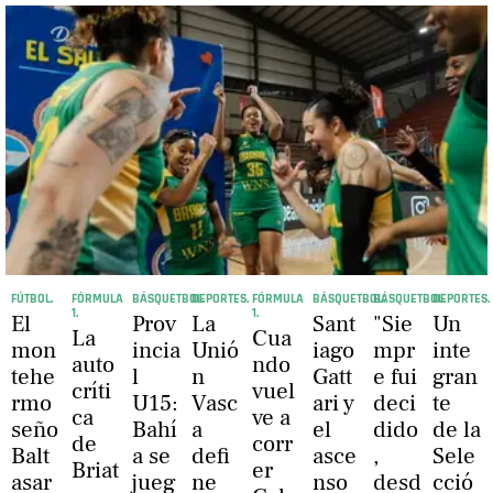
FÚTBOL.
FÓRMULA
BÁSQUETBOL.
DEPORTES.
FÓRMULA
BÁSQUETBOL.
BÁSQUETBOL.
DEPORTES.
1.
1.
El
Prov
La
Sant
"Sie
Un
La
Cua
mon
incia
Unió
iago
mpr
inte
auto
ndo
tehe
l
n
Gatt
e fui
gran
críti
vuel
rmo
U15:
Vasc
ari y
deci
te
ca
ve a
seño
Bahí
a
el
dido
de la
de
corr
Balt
a se
defi
asce
,
Sele
Briat
er
asar
jueg
ne
nso
desd
cció