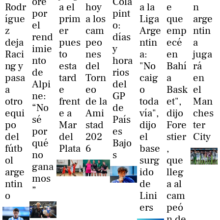
ore
Cola
Rodr
a el
hoy
a la
e
n
por
pint
ígue
prim
a los
Liga
que
arge
el
o:
z
er
cam
Arge
emp
ntin
rend
días
deja
pues
peo
ntin
ecé
a
imie
y
Raci
to
nes
a:
en
juga
nto
hora
ng y
esta
del
"No
Bahí
rá
de
rios
pasa
tard
Torn
caig
a
en
Alpi
del
a
e
eo
o
Bask
el
ne:
GP
otro
frent
de la
toda
et",
Man
“No
de
equi
e a
Ami
vía",
dijo
ches
sé
País
po
Mar
stad
dijo
Fore
ter
por
es
del
del
202
el
stier
City
qué
Bajo
fútb
Plata
6
base
,
no
s
ol
surg
que
gana
arge
ido
lleg
mos
ntin
de
a al
”
o
Lini
cam
ers
peó
n de