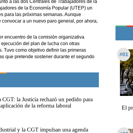
 junto a las dos Centrales de Trabajadores de la
Teléfonos de urgencia
bajadores de la Economía Popular (UTEP) un
es para las próximas semanas. Aunque
e convocar a un nuevo paro general, por ahora,
er encuentro de la comisión organizativa
 ejecución del plan de lucha con otras
. Tuvo como objetivo definir las primeras
#01
as que pretende sostener durante el segundo
a CGT: la Justicia rechazó un pedido para
aplicación de la reforma laboral
El p
dustrial y la CGT impulsan una agenda