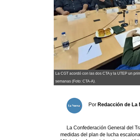
Sociedad y tiempo libre
El tiempo
Fúnebres
Clasificados
La CGT acordó con las dos CTA y la UTEP un prim
Horóscopo
semanas (Foto: CTA-A).
Suplementos
Servicios
Por
Redacción de La 
La Confederación General del Tra
medidas del plan de lucha escalona