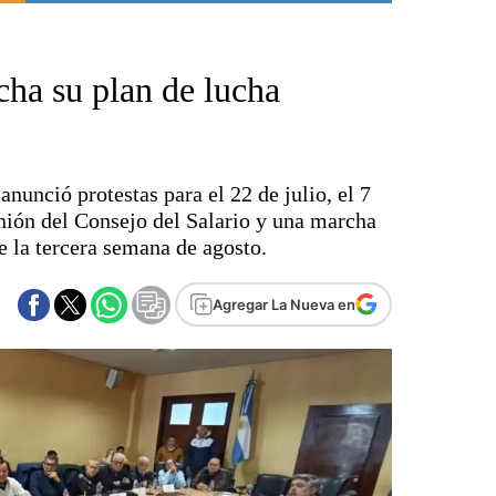
Punta Alta
La región
ha su plan de lucha
El país
El mundo
Seguridad
Opinión
nunció protestas para el 22 de julio, el 7
Escenario Olímpico
nión del Consejo del Salario y una marcha
Liga del Sur
 la tercera semana de agosto.
Básquetbol
Fútbol
Agregar La Nueva en
Federal A
Aplausos
Cines
Economía y finanzas
Con el campo
Espacio empresas