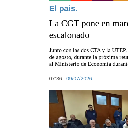
Noticias
El pais.
La CGT pone en marc
escalonado
Junto con las dos CTA y la UTEP, a
Deportes
de agosto, durante la próxima reu
al Ministerio de Economía durante
07:36 |
09/07/2026
Arte y cultura
Economía y campo