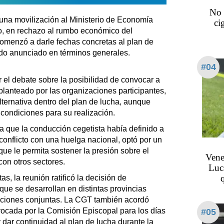
No 
una movilización al Ministerio de Economía
ci
o, en rechazo al rumbo económico del
menzó a darle fechas concretas al plan de
ido anunciado en términos generales.
#04
r el debate sobre la posibilidad de convocar a
planteado por las organizaciones participantes,
ternativa dentro del plan de lucha, aunque
r condiciones para su realización.
ia que la conducción cegetista había definido a
l conflicto con una huelga nacional, optó por un
 le permita sostener la presión sobre el
Vene
con otros sectores.
Luca
s, la reunión ratificó la decisión de
que se desarrollan en distintas provincias
cciones conjuntas. La CGT también acordó
vocada por la Comisión Episcopal para los días
#05
 dar continuidad al plan de lucha durante la