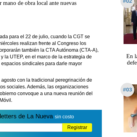
#02
ar mano de obra local ante nuevas
jada para el 22 de julio, cuando la CGT se
iércoles realizan frente al Congreso los
ncorporarán también la CTA Autónoma (CTA-A),
En l
y la UTEP, en el marco de la estrategia de
defe
os espacios sindicales para darle mayor
 agosto con la tradicional peregrinación de
os sociales. Además, las organizaciones
#03
Gobierno convoque a una nueva reunión del
Móvil.
letters de La Nueva
sin costo
Registrar