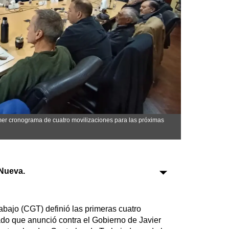
Sociedad
Tecnología
Turismo
Salud
Es viral
er cronograma de cuatro movilizaciones para las próximas
Farmacias
Transportes
Nueva.
Loterías
Datos Útiles
Fúnebres
bajo (CGT) definió las primeras cuatro
Edictos
do que anunció contra el Gobierno de Javier