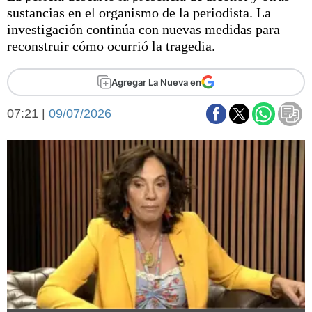
Básquetbol
sustancias en el organismo de la periodista. La
Fútbol
investigación continúa con nuevas medidas para
reconstruir cómo ocurrió la tragedia.
Federal A
Aplausos
Arte y cultura
Agregar La Nueva en
Cines
Economía y finanzas
Economía y campo
07:21 |
09/07/2026
Con el campo
Espacio empresas
Sociedad
Sociedad y tiempo
libre
Tecnología
Turismo
Salud
Es viral
El tiempo
Fúnebres
Clasificados