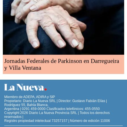
Jornadas Federales de Parkinson en Darregueira
y Villa Ventana
Miembro de ADEPA, ADIRA y SIP
Propietario: Diario La Nueva SRL | Director: Gustavo Fabián Elías |
Rodríguez 55, Bahía Blanca,
Argentina | 0291 459-0000 Clasificados telefónicos: 455-0550
Copyright 2026 Diario La Nueva Provincia SRL | Todos los derechos
reservados |
Registro propiedad intelectual 73257157 | Número de edición 11006