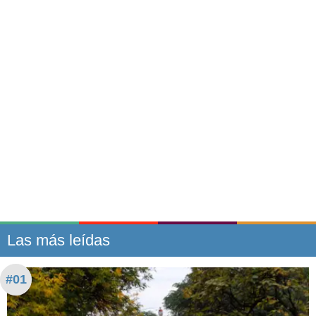
Las más leídas
#01