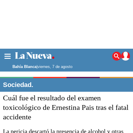
La ciudad
Noticias
Bahía Blanca
|
viernes, 7 de agosto
Punta Alta
La región
Sociedad.
El país
Cuál fue el resultado del examen
El mundo
Seguridad
toxicológico de Ernestina Pais tras el fatal
Opinión
accidente
Escenario Olímpico
Deportes
Liga del Sur
La pericia descartó la presencia de alcohol y otras