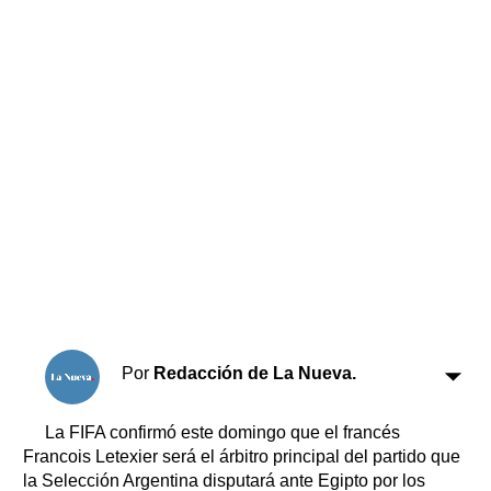
Horóscopo
Suplementos
Farmacias
Servicios
Transportes
Loterías
Datos Útiles
Fúnebres
Edictos
Teléfonos de urgencia
Por
Redacción de La Nueva.
La FIFA confirmó este domingo que el francés
Francois Letexier será el árbitro principal del partido que
la Selección Argentina disputará ante Egipto por los