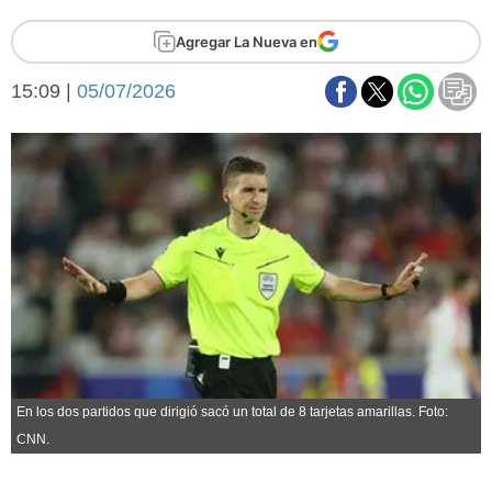
Básquetbol
Agregar La Nueva en
Fútbol
Federal A
15:09 |
05/07/2026
Aplausos
Arte y cultura
Cines
Economía y finanzas
Economía y campo
Con el campo
Espacio empresas
Sociedad
Sociedad y tiempo
libre
Tecnología
Turismo
Salud
Es viral
El tiempo
En los dos partidos que dirigió sacó un total de 8 tarjetas amarillas. Foto:
Fúnebres
CNN.
Clasificados