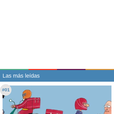
Las más leídas
#01