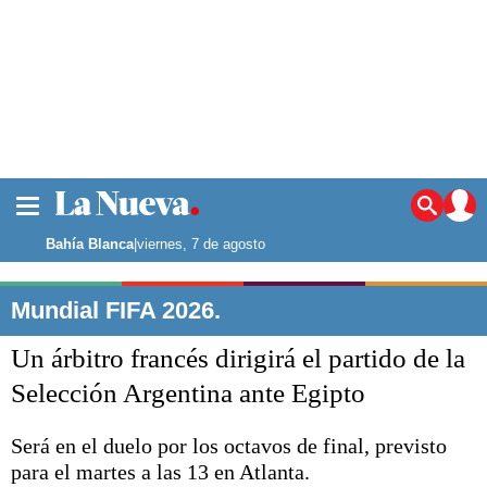
La ciudad
Noticias
Bahía Blanca
|
viernes, 7 de agosto
Punta Alta
La región
Mundial FIFA 2026.
El país
Un árbitro francés dirigirá el partido de la
El mundo
Seguridad
Selección Argentina ante Egipto
Opinión
Escenario Olímpico
Será en el duelo por los octavos de final, previsto
Deportes
para el martes a las 13 en Atlanta.
Liga del Sur