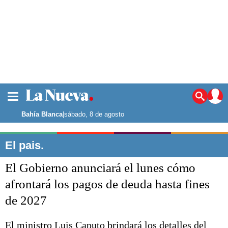
La ciudad
Noticias
Bahía Blanca
|
sábado, 8 de agosto
Punta Alta
La región
El pais.
El país
El Gobierno anunciará el lunes cómo
El mundo
Seguridad
afrontará los pagos de deuda hasta fines
Opinión
de 2027
Escenario Olímpico
Deportes
Liga del Sur
El ministro Luis Caputo brindará los detalles del