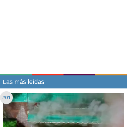
Las más leídas
#01