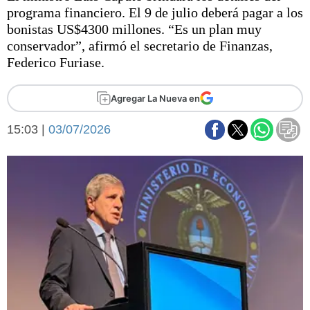
Básquetbol
programa financiero. El 9 de julio deberá pagar a los
Fútbol
bonistas US$4300 millones. “Es un plan muy
conservador”, afirmó el secretario de Finanzas,
Federal A
Federico Furiase.
Aplausos
Arte y cultura
Cines
Agregar La Nueva en
Economía y finanzas
Economía y campo
Con el campo
15:03 |
03/07/2026
Espacio empresas
Sociedad
Sociedad y tiempo
libre
Tecnología
Turismo
Salud
Es viral
El tiempo
Fúnebres
Clasificados