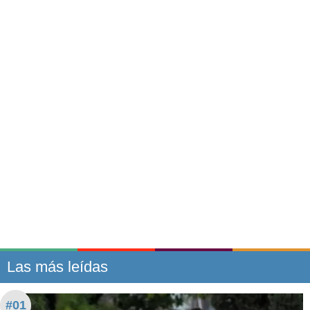
Las más leídas
#01