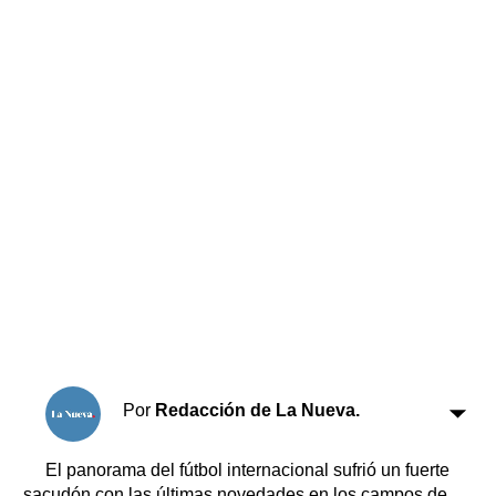
Horóscopo
Suplementos
Farmacias
Servicios
Transportes
Loterías
Datos Útiles
Fúnebres
Edictos
Teléfonos de urgencia
Por
Redacción de La Nueva.
El panorama del fútbol internacional sufrió un fuerte
sacudón con las últimas novedades en los campos de