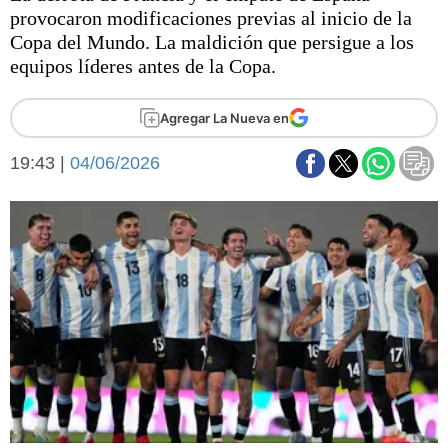
Básquetbol
provocaron modificaciones previas al inicio de la
Fútbol
Copa del Mundo. La maldición que persigue a los
equipos líderes antes de la Copa.
Federal A
Aplausos
Arte y cultura
Agregar La Nueva en
Cines
Economía y finanzas
Economía y campo
19:43 |
04/06/2026
Con el campo
Espacio empresas
Sociedad
Sociedad y tiempo
libre
Tecnología
Turismo
Salud
Es viral
El tiempo
Fúnebres
Clasificados