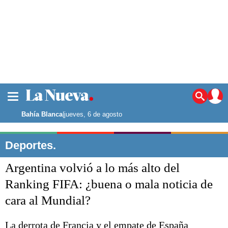
La ciudad
Noticias
Bahía Blanca
|
jueves, 6 de agosto
Punta Alta
La región
Deportes.
El país
Argentina volvió a lo más alto del
El mundo
Seguridad
Ranking FIFA: ¿buena o mala noticia de
Opinión
cara al Mundial?
Escenario Olímpico
Deportes
Liga del Sur
La derrota de Francia y el empate de España