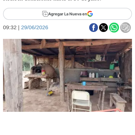
Básquetbol
Fútbol
Agregar La Nueva en
Federal A
09:32 |
29/06/2026
Aplausos
Arte y cultura
Cines
Economía y finanzas
Economía y campo
Con el campo
Espacio empresas
Sociedad
Sociedad y tiempo
libre
Tecnología
Turismo
Salud
Es viral
El tiempo
Fúnebres
Clasificados