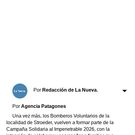
Horóscopo
Suplementos
Farmacias
Servicios
Transportes
Loterías
Datos Útiles
Fúnebres
Edictos
Teléfonos de urgencia
Por
Redacción de La Nueva.
Por
Agencia Patagones
Una vez más, los Bomberos Voluntarios de la
localidad de Stroeder, vuelven a formar parte de la
Campaña Solidaria al Impenetrable 2026, con la