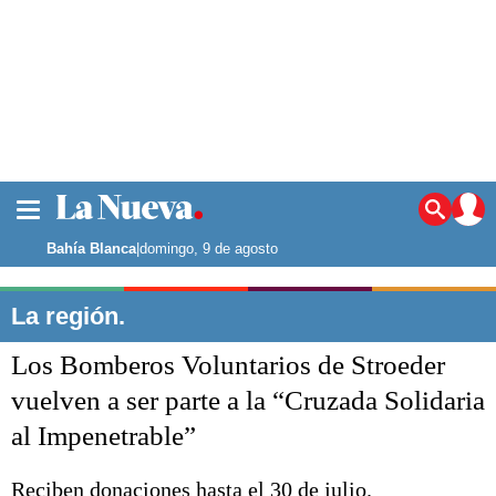
La ciudad
Noticias
Bahía Blanca
|
domingo, 9 de agosto
Punta Alta
La región
La región.
El país
Los Bomberos Voluntarios de Stroeder
El mundo
Seguridad
vuelven a ser parte a la “Cruzada Solidaria
Opinión
al Impenetrable”
Escenario Olímpico
Deportes
Liga del Sur
Reciben donaciones hasta el 30 de julio.