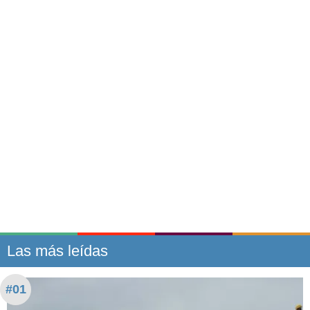
Las más leídas
#01