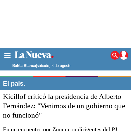
La ciudad
Noticias
Bahía Blanca
|
sábado, 8 de agosto
Punta Alta
La región
El pais.
El país
Kicillof criticó la presidencia de Alberto
El mundo
Seguridad
Fernández: "Venimos de un gobierno que
Opinión
no funcionó"
Escenario Olímpico
Deportes
Liga del Sur
En un encuentro por Zoom con dirigentes del PJ