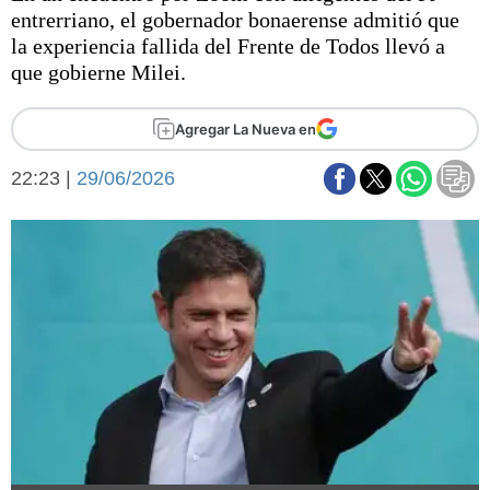
Básquetbol
entrerriano, el gobernador bonaerense admitió que
Fútbol
la experiencia fallida del Frente de Todos llevó a
que gobierne Milei.
Federal A
Aplausos
Arte y cultura
Agregar La Nueva en
Cines
Economía y finanzas
Economía y campo
22:23 |
29/06/2026
Con el campo
Espacio empresas
Sociedad
Sociedad y tiempo
libre
Tecnología
Turismo
Salud
Es viral
El tiempo
Fúnebres
Clasificados