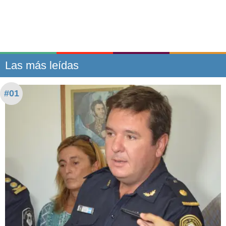
Las más leídas
#01