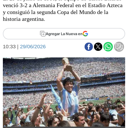
Básquetbol
venció 3-2 a Alemania Federal en el Estadio Azteca
Fútbol
y consiguió la segunda Copa del Mundo de la
historia argentina.
Federal A
Aplausos
Arte y cultura
Agregar La Nueva en
Cines
Economía y finanzas
Economía y campo
10:33 |
29/06/2026
Con el campo
Espacio empresas
Sociedad
Sociedad y tiempo
libre
Tecnología
Turismo
Salud
Es viral
El tiempo
Fúnebres
Clasificados