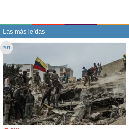
Las más leídas
#01