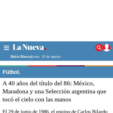
La ciudad
Noticias
Bahía Blanca
|
lunes, 10 de agosto
Punta Alta
La región
Fútbol.
El país
A 40 años del título del 86: México,
El mundo
Seguridad
Maradona y una Selección argentina que
Opinión
tocó el cielo con las manos
Escenario Olímpico
Deportes
Liga del Sur
El 29 de junio de 1986, el equipo de Carlos Bilardo