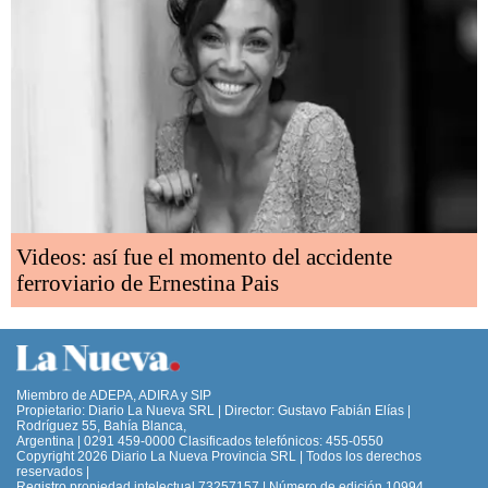
Videos: así fue el momento del accidente
ferroviario de Ernestina Pais
Miembro de ADEPA, ADIRA y SIP
Propietario: Diario La Nueva SRL | Director: Gustavo Fabián Elías |
Rodríguez 55, Bahía Blanca,
Argentina | 0291 459-0000 Clasificados telefónicos: 455-0550
Copyright 2026 Diario La Nueva Provincia SRL | Todos los derechos
reservados |
Registro propiedad intelectual 73257157 | Número de edición 10994