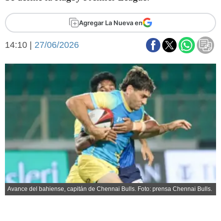
Básquetbol
Fútbol
Agregar La Nueva en
Federal A
14:10 |
27/06/2026
Aplausos
Arte y cultura
Cines
Economía y finanzas
Economía y campo
Con el campo
Espacio empresas
Sociedad
Sociedad y tiempo
libre
Tecnología
Turismo
Salud
Es viral
El tiempo
Avance del bahiense, capitán de Chennai Bulls. Foto: prensa Chennai Bulls.
Fúnebres
Clasificados