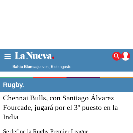
La ciudad
Noticias
Bahía Blanca
|
jueves, 6 de agosto
Punta Alta
La región
Rugby.
El país
Chennai Bulls, con Santiago Álvarez
El mundo
Seguridad
Fourcade, jugará por el 3º puesto en la
Opinión
India
Escenario Olímpico
Deportes
Liga del Sur
Se define la Rugby Premier League.