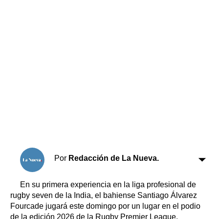
Horóscopo
Suplementos
Farmacias
Servicios
Transportes
Loterías
Datos Útiles
Fúnebres
Edictos
Teléfonos de urgencia
Por
Redacción de La Nueva.
En su primera experiencia en la liga profesional de
rugby seven de la India, el bahiense Santiago Álvarez
Fourcade jugará este domingo por un lugar en el podio
de la edición 2026 de la Rugby Premier League.