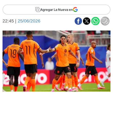
Básquetbol
Agregar La Nueva en
Fútbol
Federal A
22:45 |
25/06/2026
Aplausos
Arte y cultura
Cines
Economía y finanzas
Economía y campo
Con el campo
Espacio empresas
Sociedad
Sociedad y tiempo
libre
Tecnología
Turismo
Salud
Es viral
El tiempo
Fúnebres
Clasificados