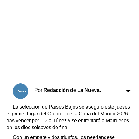
Horóscopo
Suplementos
Farmacias
Servicios
Transportes
Loterías
Datos Útiles
Fúnebres
Edictos
Teléfonos de urgencia
Por
Redacción de La Nueva.
La selección de Países Bajos se aseguró este jueves
el primer lugar del Grupo F de la Copa del Mundo 2026
tras vencer por 1-3 a Túnez y se enfrentará a Marruecos
en los dieciseisavos de final.
Con un empate y dos triunfos, los neerlandese