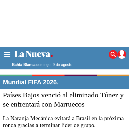
La ciudad
Noticias
Bahía Blanca
|
domingo, 9 de agosto
Punta Alta
La región
Mundial FIFA 2026.
El país
Países Bajos venció al eliminado Túnez y
El mundo
Seguridad
se enfrentará con Marruecos
Opinión
Escenario Olímpico
La Naranja Mecánica evitará a Brasil en la próxima
Deportes
ronda gracias a terminar líder de grupo.
Liga del Sur