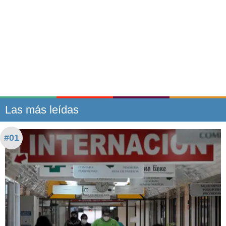
Las más leídas
#01