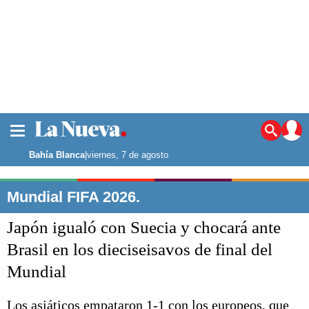
La ciudad
Noticias
Bahía Blanca
|
viernes, 7 de agosto
Punta Alta
La región
Mundial FIFA 2026.
El país
Japón igualó con Suecia y chocará ante
El mundo
Seguridad
Brasil en los dieciseisavos de final del
Opinión
Mundial
Escenario Olímpico
Deportes
Liga del Sur
Los asiáticos empataron 1-1 con los europeos, que