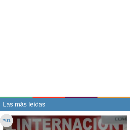
Las más leídas
#01