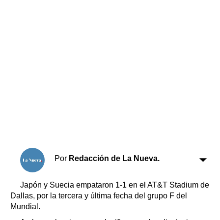
Horóscopo
Suplementos
Farmacias
Servicios
Transportes
Loterías
Datos Útiles
Fúnebres
Edictos
Teléfonos de urgencia
Por
Redacción de La Nueva.
Japón y Suecia empataron 1-1 en el AT&T Stadium de
Dallas, por la tercera y última fecha del grupo F del
Mundial.