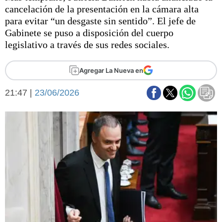
Básquetbol
cancelación de la presentación en la cámara alta
Fútbol
para evitar “un desgaste sin sentido”. El jefe de
Gabinete se puso a disposición del cuerpo
Federal A
legislativo a través de sus redes sociales.
Aplausos
Arte y cultura
Cines
Agregar La Nueva en
Economía y finanzas
Economía y campo
Con el campo
21:47 |
23/06/2026
Espacio empresas
Sociedad
Sociedad y tiempo
libre
Tecnología
Turismo
Salud
Es viral
El tiempo
Fúnebres
Clasificados