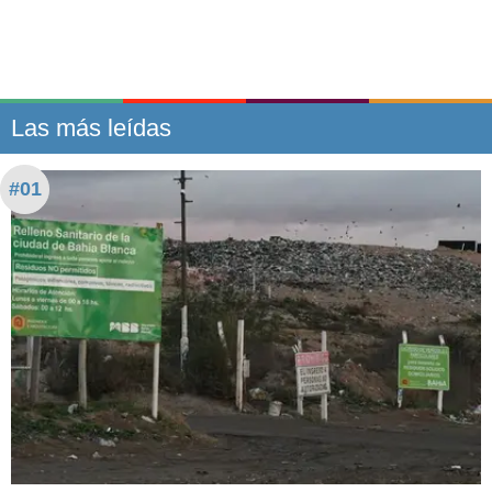
Las más leídas
#01