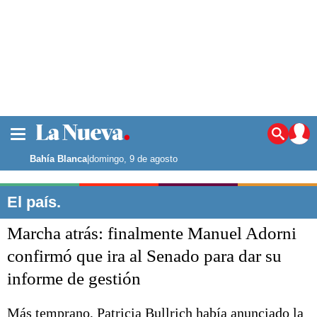
La ciudad
Noticias
Bahía Blanca
|
domingo, 9 de agosto
Punta Alta
La región
El país.
El país
Marcha atrás: finalmente Manuel Adorni
El mundo
Seguridad
confirmó que ira al Senado para dar su
Opinión
informe de gestión
Escenario Olímpico
Deportes
Liga del Sur
Más temprano, Patricia Bullrich había anunciado la