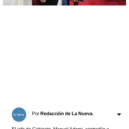
Horóscopo
Suplementos
Farmacias
Servicios
Transportes
Loterías
Datos Útiles
Fúnebres
Edictos
Teléfonos de urgencia
Por
Redacción de La Nueva.