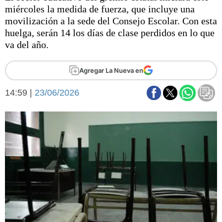
Básquetbol
miércoles la medida de fuerza, que incluye una
Fútbol
movilización a la sede del Consejo Escolar. Con esta
huelga, serán 14 los días de clase perdidos en lo que
Federal A
va del año.
Aplausos
Arte y cultura
Cines
Agregar La Nueva en
Economía y finanzas
Economía y campo
Con el campo
14:59 |
23/06/2026
Espacio empresas
Sociedad
Sociedad y tiempo
libre
Tecnología
Turismo
Salud
Es viral
El tiempo
Fúnebres
Clasificados