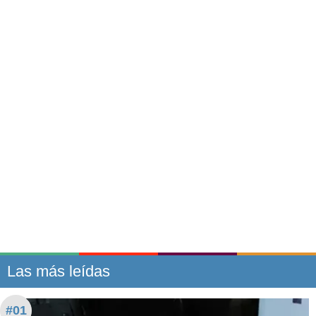
Las más leídas
#01