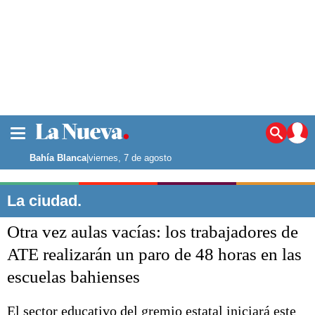
La ciudad
Noticias
Bahía Blanca
|
viernes, 7 de agosto
Punta Alta
La región
La ciudad.
El país
Otra vez aulas vacías: los trabajadores de
El mundo
Seguridad
ATE realizarán un paro de 48 horas en las
Opinión
escuelas bahienses
Escenario Olímpico
Deportes
Liga del Sur
El sector educativo del gremio estatal iniciará este