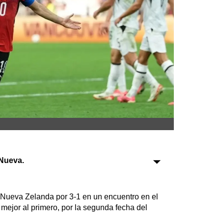
Sociedad
Tecnología
Turismo
Salud
Es viral
Farmacias
Transportes
Nueva.
Loterías
Datos Útiles
 Nueva Zelanda por 3-1 en un encuentro en el
Fúnebres
ejor al primero, por la segunda fecha del
Edictos