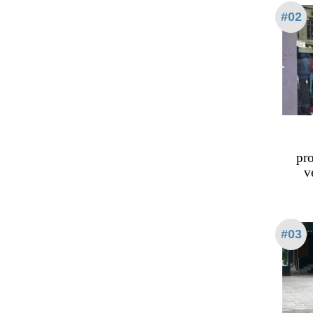
#02
pr
v
#03