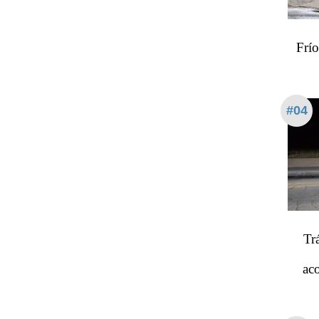
Frío
#04
Tr
ac