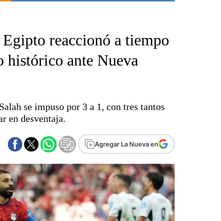
Punta Alta
La región
 Egipto reaccionó a tiempo
El país
El mundo
o histórico ante Nueva
Seguridad
Opinión
Escenario Olímpico
lah se impuso por 3 a 1, con tres tantos
Liga del Sur
r en desventaja.
Básquetbol
Fútbol
Agregar La Nueva en
Federal A
Aplausos
Cines
Economía y finanzas
Con el campo
Espacio empresas