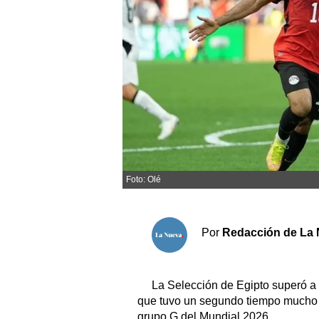
Sociedad y tiempo libre
El tiempo
Fúnebres
Clasificados
Horóscopo
Foto: Olé
Suplementos
Servicios
Por
Redacción de La 
La Selección de Egipto superó a
que tuvo un segundo tiempo mucho m
grupo G del Mundial 2026.