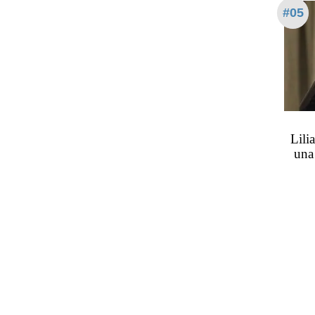
#05
Lili
una