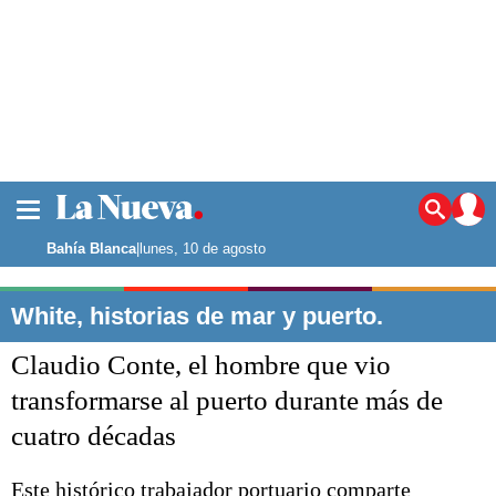
La ciudad
Noticias
Bahía Blanca
|
lunes, 10 de agosto
Punta Alta
La región
White, historias de mar y puerto.
El país
Claudio Conte, el hombre que vio
El mundo
Seguridad
transformarse al puerto durante más de
Opinión
cuatro décadas
Escenario Olímpico
Deportes
Liga del Sur
Este histórico trabajador portuario comparte