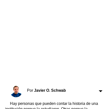
Horóscopo
Suplementos
Farmacias
Servicios
Transportes
Loterías
Datos Útiles
Fúnebres
Edictos
Teléfonos de urgencia
Por
Javier O. Schwab
Hay personas que pueden contar la historia de una
institución porque la estudiaron. Otras porque la