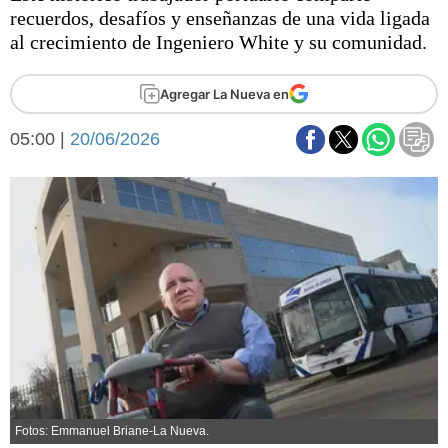
Básquetbol
recuerdos, desafíos y enseñanzas de una vida ligada
Fútbol
al crecimiento de Ingeniero White y su comunidad.
Federal A
Aplausos
Agregar La Nueva en
Arte y cultura
Cines
05:00 |
20/06/2026
Economía y finanzas
Economía y campo
Con el campo
Espacio empresas
Sociedad
Sociedad y tiempo
libre
Tecnología
Turismo
Salud
Es viral
El tiempo
Fúnebres
Clasificados
Fotos: Emmanuel Briane-La Nueva.