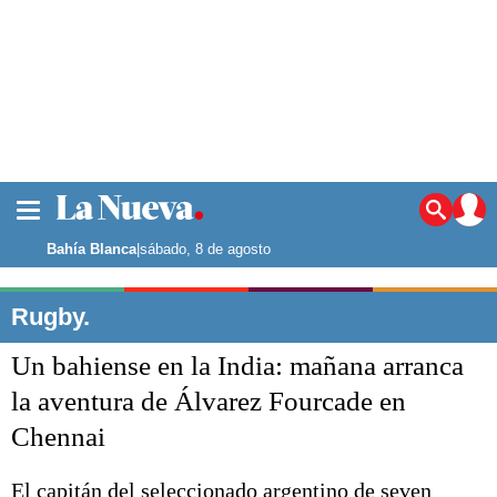
La ciudad
Noticias
Bahía Blanca
|
sábado, 8 de agosto
Punta Alta
La región
Rugby.
El país
Un bahiense en la India: mañana arranca
El mundo
Seguridad
la aventura de Álvarez Fourcade en
Opinión
Chennai
Escenario Olímpico
Deportes
Liga del Sur
El capitán del seleccionado argentino de seven