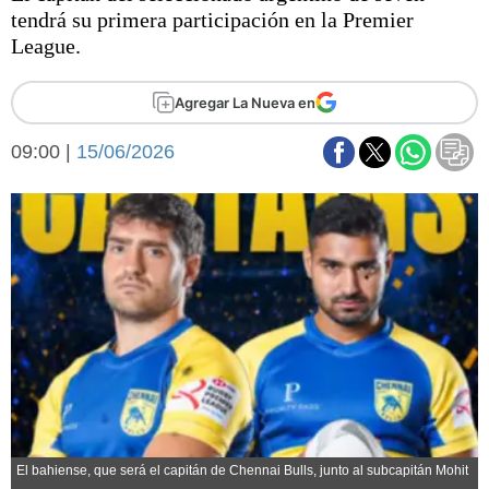
Básquetbol
tendrá su primera participación en la Premier
Fútbol
League.
Federal A
Aplausos
Agregar La Nueva en
Arte y cultura
Cines
09:00 |
15/06/2026
Economía y finanzas
Economía y campo
Con el campo
Espacio empresas
Sociedad
Sociedad y tiempo
libre
Tecnología
Turismo
Salud
Es viral
El tiempo
Fúnebres
Clasificados
El bahiense, que será el capitán de Chennai Bulls, junto al subcapitán Mohit