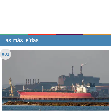
Las más leídas
#01