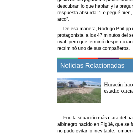
descubran lo que hablan y la pregu
respuesta absurda: “Le pegué bien, p
arco”.
De esa manera, Rodrigo Philipp n
protagonista, a los 47 minutos del
rival, pero que terminó desperdician
recriminó uno de sus compañeros.
Noticias Relacionadas
Huracán hace
estadio ofici
Fue la situación más clara del p
albinegro nacido en Pigüé, que se f
no pudo evitar lo inevitable: romper