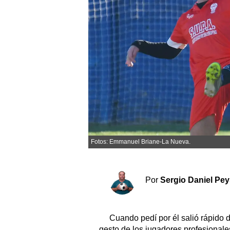
Sociedad y tiempo libre
El tiempo
Fúnebres
Clasificados
Horóscopo
Suplementos
Fotos: Emmanuel Briane-La Nueva.
Servicios
Por
Sergio Daniel Pe
Cuando pedí por él salió rápido d
gesto de los jugadores profesional