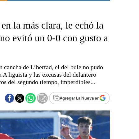
Punta Alta
La región
en la más clara, le echó la
El país
El mundo
 no evitó un 0-0 con gusto a
Seguridad
Opinión
Escenario Olímpico
n cancha de Libertad, el del bule no pudo
Liga del Sur
a A liguista y las excusas del delantero
Básquetbol
tos del segundo tiempo, imperdibles...
Fútbol
Federal A
Agregar La Nueva en
Aplausos
Cines
Economía y finanzas
Con el campo
Espacio empresas