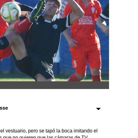
Sociedad
Tecnología
Turismo
Salud
Es viral
Farmacias
Transportes
Loterías
ysse
Datos Útiles
Fúnebres
el vestuario, pero se tapó la boca imitando el
Edictos
es que no quieren que las cámaras de TV