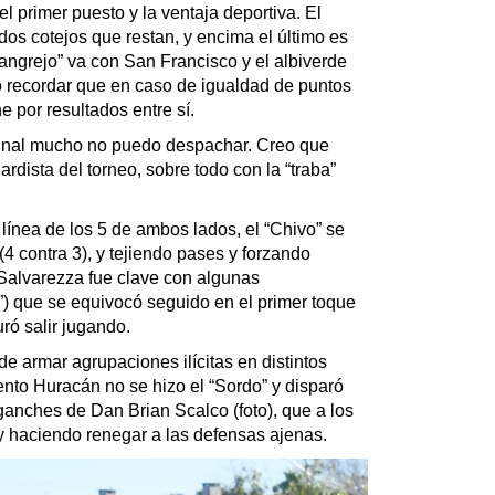
 primer puesto y la ventaja deportiva. El
dos cotejos que restan, y encima el último es
angrejo” va con San Francisco y el albiverde
o recordar que en caso de igualdad de puntos
ine por resultados entre sí.
o final mucho no puedo despachar. Creo que
ardista del torneo, sobre todo con la “traba”
línea de los 5 de ambos lados, el “Chivo” se
4 contra 3), y tejiendo pases y forzando
(Salvarezza fue clave con algunas
) que se equivocó seguido en el primer toque
ró salir jugando.
e armar agrupaciones ilícitas en distintos
nto Huracán no se hizo el “Sordo” y disparó
anches de Dan Brian Scalco (foto), que a los
 y haciendo renegar a las defensas ajenas.