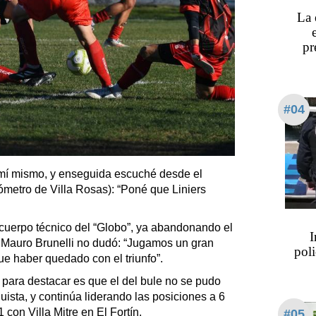
La 
pr
#04
a mí mismo, y enseguida escuché desde el
sómetro de Villa Rosas): “Poné que Liniers
uerpo técnico del “Globo”, ya abandonando el
I
or Mauro Brunelli no dudó: “Jugamos un gran
poli
e haber quedado con el triunfo”.
para destacar es que el del bule no se pudo
guista, y continúa liderando las posiciones a 6
 con Villa Mitre en El Fortín.
#05