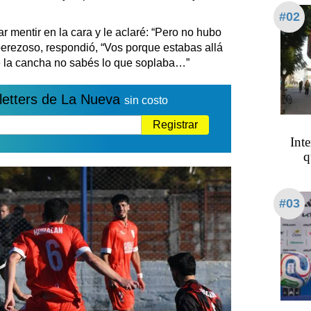
#02
r mentir en la cara y le aclaré: “Pero no hubo
i perezoso, respondió, “Vos porque estabas allá
de la cancha no sabés lo que soplaba…”
letters de La Nueva
sin costo
Registrar
Int
q
#03