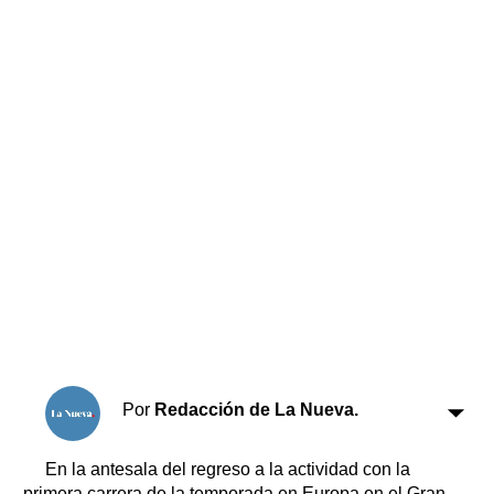
Horóscopo
Suplementos
Farmacias
Servicios
Transportes
Loterías
Datos Útiles
Fúnebres
Edictos
Teléfonos de urgencia
Por
Redacción de La Nueva.
En la antesala del regreso a la actividad con la
primera carrera de la temporada en Europa en el Gran