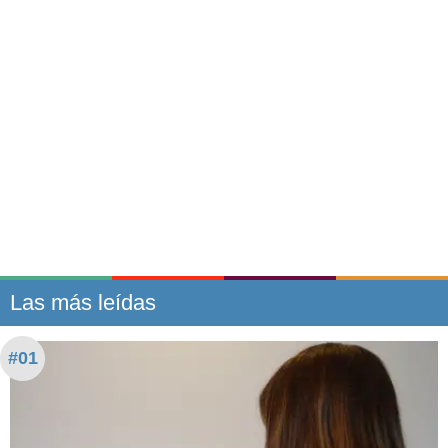
Las más leídas
#01