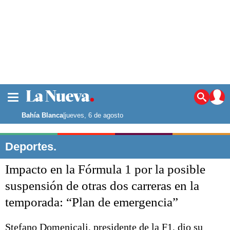
La ciudad
Noticias
Bahía Blanca
|
jueves, 6 de agosto
Punta Alta
La región
Deportes.
El país
Impacto en la Fórmula 1 por la posible
El mundo
Seguridad
suspensión de otras dos carreras en la
Opinión
temporada: “Plan de emergencia”
Escenario Olímpico
Deportes
Liga del Sur
Stefano Domenicali, presidente de la F1, dio su