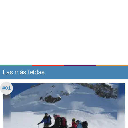
Las más leídas
#01