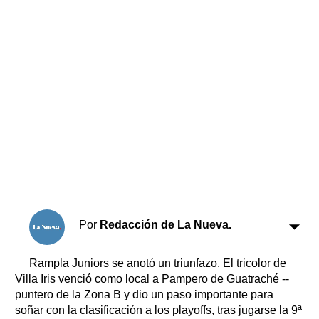
Horóscopo
Suplementos
Farmacias
Servicios
Transportes
Loterías
Datos Útiles
Fúnebres
Edictos
Teléfonos de urgencia
Por
Redacción de La Nueva.
Rampla Juniors se anotó un triunfazo. El tricolor de
Villa Iris venció como local a Pampero de Guatraché --
puntero de la Zona B y dio un paso importante para
soñar con la clasificación a los playoffs, tras jugarse la 9ª