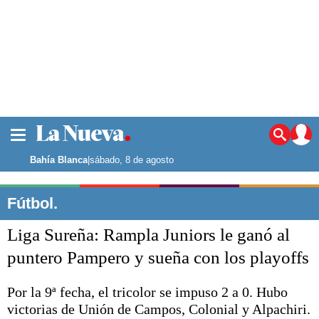
La ciudad
Noticias
Bahía Blanca
|
sábado, 8 de agosto
Punta Alta
La región
Fútbol.
El país
Liga Sureña: Rampla Juniors le ganó al
El mundo
Seguridad
puntero Pampero y sueña con los playoffs
Opinión
Escenario Olímpico
Por la 9ª fecha, el tricolor se impuso 2 a 0. Hubo
Deportes
victorias de Unión de Campos, Colonial y Alpachiri.
Liga del Sur