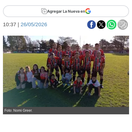
Básquetbol
Agregar La Nueva en
Fútbol
Federal A
10:37 |
26/05/2026
Aplausos
Arte y cultura
Cines
Economía y finanzas
Economía y campo
Con el campo
Espacio empresas
Sociedad
Sociedad y tiempo
libre
Tecnología
Turismo
Salud
Es viral
El tiempo
Foto: Nomi Greer.
Fúnebres
Clasificados