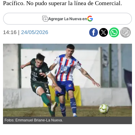
Pacífico. No pudo superar la línea de Comercial.
Básquetbol
Fútbol
Agregar La Nueva en
Federal A
Aplausos
Arte y cultura
14:16 |
24/05/2026
Cines
Economía y finanzas
Economía y campo
Con el campo
Espacio empresas
Sociedad
Sociedad y tiempo
libre
Tecnología
Turismo
Salud
Es viral
El tiempo
Fúnebres
Fotos: Emmanuel Briane-La Nueva.
Clasificados