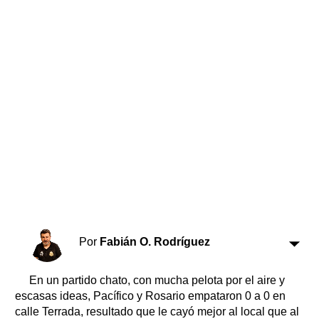
Horóscopo
Suplementos
Farmacias
Servicios
Transportes
Loterías
Datos Útiles
Fúnebres
Edictos
Teléfonos de urgencia
Por
Fabián O. Rodríguez
En un partido chato, con mucha pelota por el aire y
escasas ideas, Pacífico y Rosario empataron 0 a 0 en
calle Terrada, resultado que le cayó mejor al local que al