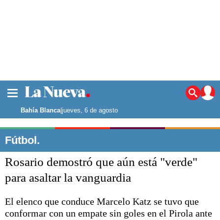
La ciudad
Noticias
Bahía Blanca
|
jueves, 6 de agosto
Punta Alta
La región
Fútbol.
El país
Rosario demostró que aún está "verde"
El mundo
Seguridad
para asaltar la vanguardia
Opinión
Escenario Olímpico
El elenco que conduce Marcelo Katz se tuvo que
Deportes
conformar con un empate sin goles en el Pirola ante
Liga del Sur