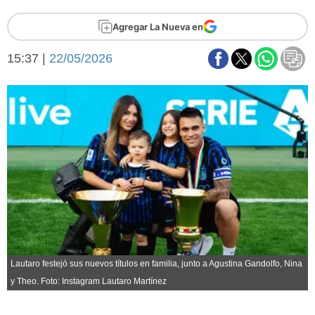
Básquetbol
Agregar La Nueva en
Fútbol
Federal A
15:37 |
22/05/2026
Aplausos
Arte y cultura
Cines
Economía y finanzas
Economía y campo
Con el campo
Espacio empresas
Sociedad
Sociedad y tiempo
libre
Tecnología
Turismo
Salud
Es viral
El tiempo
Lautaro festejó sus nuevos títulos en familia, junto a Agustina Gandolfo, Nina
Fúnebres
y Theo. Foto: Instagram Lautaro Martínez
Clasificados