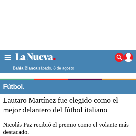
La ciudad
Noticias
Bahía Blanca
|
sábado, 8 de agosto
Punta Alta
La región
Fútbol.
El país
Lautaro Martínez fue elegido como el
El mundo
Seguridad
mejor delantero del fútbol italiano
Opinión
Escenario Olímpico
Nicolás Paz recibió el premio como el volante más
Deportes
destacado.
Liga del Sur