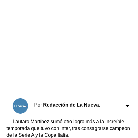
Horóscopo
Suplementos
Farmacias
Servicios
Transportes
Loterías
Datos Útiles
Fúnebres
Edictos
Teléfonos de urgencia
Por
Redacción de La Nueva.
Lautaro Martínez sumó otro logro más a la increíble
temporada que tuvo con Inter, tras consagrarse campeón
de la Serie A y la Copa Italia.