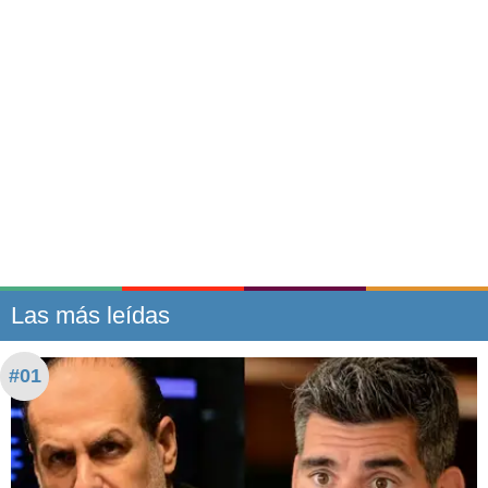
Las más leídas
#01