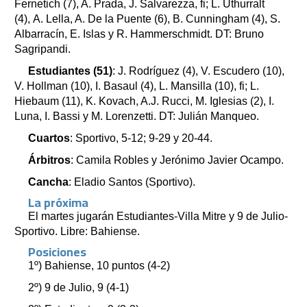
Fernetich (7), A. Prada, J. Salvarezza, fi; L. Uthurralt
(4), A. Lella, A. De la Puente (6), B. Cunningham (4), S.
Albarracín, E. Islas y R. Hammerschmidt. DT: Bruno
Sagripandi.
Estudiantes (51)
: J. Rodríguez (4), V. Escudero (10),
V. Hollman (10), I. Basaul (4), L. Mansilla (10), fi; L.
Hiebaum (11), K. Kovach, A.J. Rucci, M. Iglesias (2), I.
Luna, I. Bassi y M. Lorenzetti. DT: Julián Manqueo.
Cuartos
: Sportivo, 5-12; 9-29 y 20-44.
Árbitros
: Camila Robles y Jerónimo Javier Ocampo.
Cancha
: Eladio Santos (Sportivo).
La próxima
El martes jugarán Estudiantes-Villa Mitre y 9 de Julio-
Sportivo. Libre: Bahiense.
Posiciones
1º) Bahiense, 10 puntos (4-2)
2º) 9 de Julio, 9 (4-1)