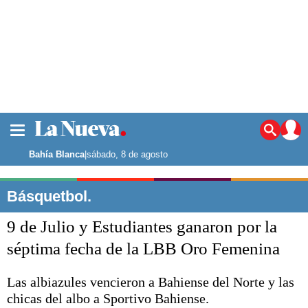
La ciudad
Noticias
Bahía Blanca
|
sábado, 8 de agosto
Punta Alta
La región
Básquetbol.
El país
9 de Julio y Estudiantes ganaron por la
El mundo
Seguridad
séptima fecha de la LBB Oro Femenina
Opinión
Escenario Olímpico
Las albiazules vencieron a Bahiense del Norte y las
Deportes
chicas del albo a Sportivo Bahiense.
Liga del Sur