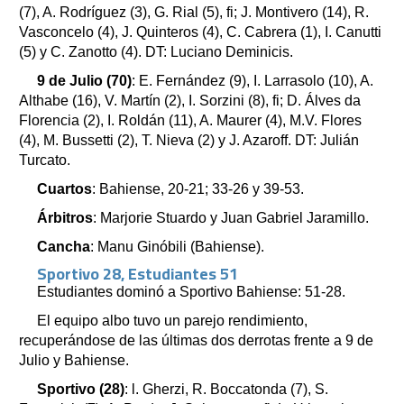
(7), A. Rodríguez (3), G. Rial (5), fi; J. Montivero (14), R.
Vasconcelo (4), J. Quinteros (4), C. Cabrera (1), I. Canutti
(5) y C. Zanotto (4). DT: Luciano Deminicis.
9 de Julio (70)
: E. Fernández (9), I. Larrasolo (10), A.
Althabe (16), V. Martín (2), I. Sorzini (8), fi; D. Álves da
Florencia (2), I. Roldán (11), A. Maurer (4), M.V. Flores
(4), M. Bussetti (2), T. Nieva (2) y J. Azaroff. DT: Julián
Turcato.
Cuartos
: Bahiense, 20-21; 33-26 y 39-53.
Árbitros
: Marjorie Stuardo y Juan Gabriel Jaramillo.
Cancha
: Manu Ginóbili (Bahiense).
Sportivo 28, Estudiantes 51
Estudiantes dominó a Sportivo Bahiense: 51-28.
El equipo albo tuvo un parejo rendimiento,
recuperándose de las últimas dos derrotas frente a 9 de
Julio y Bahiense.
Sportivo (28)
: l. Gherzi, R. Boccatonda (7), S.