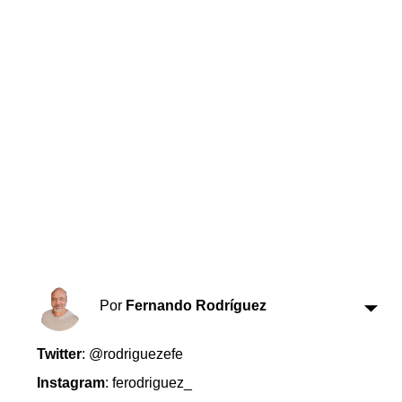
Horóscopo
Suplementos
Farmacias
Servicios
Transportes
Loterías
Datos Útiles
Fúnebres
Edictos
Teléfonos de urgencia
Por
Fernando Rodríguez
Twitter
: @rodriguezefe
Instagram
: ferodriguez_