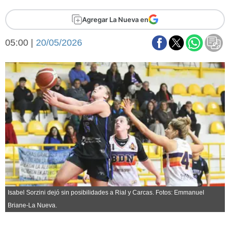
Básquetbol
Agregar La Nueva en
Fútbol
Federal A
05:00 |
20/05/2026
Aplausos
Arte y cultura
Cines
Economía y finanzas
Economía y campo
Con el campo
Espacio empresas
Sociedad
Sociedad y tiempo
libre
Tecnología
Turismo
Salud
Es viral
El tiempo
Isabel Sorzini dejó sin posibilidades a Rial y Carcas. Fotos: Emmanuel
Fúnebres
Briane-La Nueva.
Clasificados