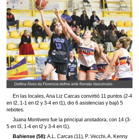
Delfina Álves da Florencia define ante Renata Vasconcelo.
En las locales, Ana Liz Carcas convirtió 11 puntos (2-4
en t2, 1-1 en t2 y 3-4 en t1), dio 6 asistencias y bajó 5
rebotes.
Juana Montivero fue la principal anotadora, con 14 (3-
5 en t3, 1-4 en t2 y 3-4 en t1).
Bahiense (58)
: A.L. Carcas (11), P. Vecchi, A. Kenny